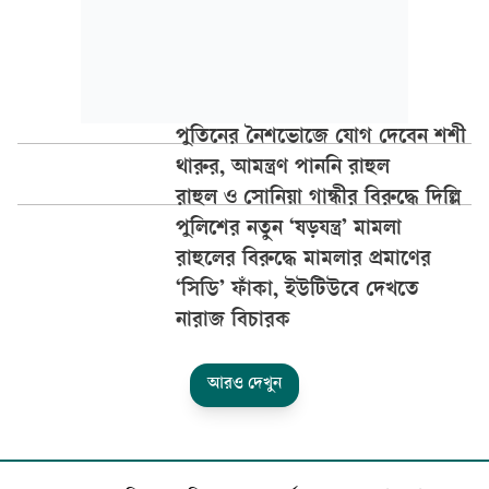
পুতিনের নৈশভোজে যোগ দেবেন শশী
থারুর, আমন্ত্রণ পাননি রাহুল
রাহুল ও সোনিয়া গান্ধীর বিরুদ্ধে দিল্লি
পুলিশের নতুন ‘ষড়যন্ত্র’ মামলা
রাহুলের বিরুদ্ধে মামলার প্রমাণের
‘সিডি’ ফাঁকা, ইউটিউবে দেখতে
নারাজ বিচারক
আরও দেখুন