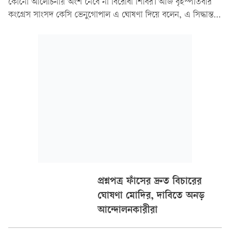
কোনো আলোচনায় অংশ নেবে না বিরোধী শিবির। আজ বৃহস্পতিবার
কংগ্রেস সাংসদ কেসি ভেনুগোপাল এ ঘোষণা দিয়ে বলেন, এ সিদ্ধান্ত
লোকসভার স্পিকার ওম বিড়লাকে জানানো হয়েছে। তাঁর দাবি, আম
আদমি পার্টি (এএপি) ও ডিএমকে ছাড়া বাকি...
প্রশ্নপত্র ফাঁসের দ্রুত বিচারের
ঘোষণা মোদির, দাবিতে অনড়
আন্দোলনকারীরা