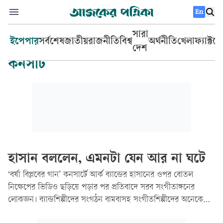
En
সারা
ইপেপার
সর্বশেষ
জাতীয়
রাজনীতি
বিশ্ব
অর্থনীতি
খেলা
ফ্যাক্টচ
দেশ
কনসার্ট
হাসান বললেন, এমনটা যেন আর না ঘটে
‘বর্ষা বিপ্লবের গান’ কনসার্টে আর্ক ব্যান্ডের হাসানের ওপর বোতল
নিক্ষেপের ভিডিও ছড়িয়ে পড়ার পর প্রতিবাদে সরব সংগীতাঙ্গনের
লোকজন। ব্যান্ডশিল্পীদের সংগঠন বামবাসহ সংগীতশিল্পীদের অনেকে
ক্ষোভ প্রকাশ করে দোষী ব্যক্তিদের শাস্তির দাবি জানিয়েছেন।