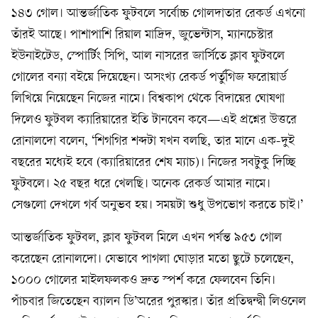
১৪৩ গোল। আন্তর্জাতিক ফুটবলে সর্বোচ্চ গোলদাতার রেকর্ড এখনো
তাঁরই আছে। পাশাপাশি রিয়াল মাদ্রিদ, জুভেন্টাস, ম্যানচেস্টার
ইউনাইটেড, স্পোর্টিং সিপি, আল নাসরের জার্সিতে ক্লাব ফুটবলে
গোলের বন্যা বইয়ে দিয়েছেন। অসংখ্য রেকর্ড পর্তুগিজ ফরোয়ার্ড
লিখিয়ে নিয়েছেন নিজের নামে। বিশ্বকাপ থেকে বিদায়ের ঘোষণা
দিলেও ফুটবল ক্যারিয়ারের ইতি টানবেন কবে—এই প্রশ্নের উত্তরে
রোনালদো বলেন, ‘শিগগির শব্দটা যখন বলছি, তার মানে এক-দুই
বছরের মধ্যেই হবে (ক্যারিয়ারের শেষ ম্যাচ)। নিজের সবটুকু দিচ্ছি
ফুটবলে। ২৫ বছর ধরে খেলছি। অনেক রেকর্ড আমার নামে।
সেগুলো দেখলে গর্ব অনুভব হয়। সময়টা শুধু উপভোগ করতে চাই।’
আন্তর্জাতিক ফুটবল, ক্লাব ফুটবল মিলে এখন পর্যন্ত ৯৫৩ গোল
করেছেন রোনালদো। যেভাবে পাগলা ঘোড়ার মতো ছুটে চলেছেন,
১০০০ গোলের মাইলফলকও দ্রুত স্পর্শ করে ফেলবেন তিনি।
পাঁচবার জিতেছেন ব্যালন ডি’অরের পুরস্কার। তাঁর প্রতিদ্বন্দ্বী লিওনেল