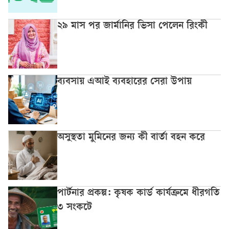
২৯ মাস পর জার্মানির ভিসা পেলেন রিংকী
ব্যবসায় এআই ব্যবহারের সেরা উপায়
অসুস্থতা মুমিনের জন্য কী বার্তা বহন করে
পার্টনার প্রকল্প: কৃষক কার্ড কার্যক্রমে ধীরগতি
৩ সংকটে