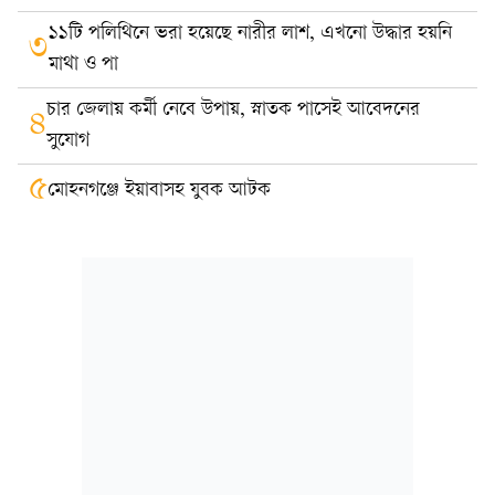
১১টি পলিথিনে ভরা হয়েছে নারীর লাশ, এখনো উদ্ধার হয়নি
৩
মাথা ও পা
চার জেলায় কর্মী নেবে উপায়, স্নাতক পাসেই আবেদনের
৪
সুযোগ
৫
মোহনগঞ্জে ইয়াবাসহ যুবক আটক