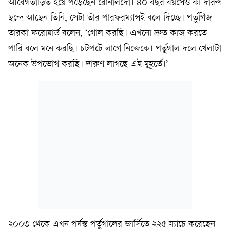
আবেগতাড়িত হয়ে পড়েছেন রোনালদো। ৪০ বছর বয়সেও কী দারুণ
ছন্দে আছেন তিনি, সেটা তাঁর পারফরম্যান্সই বলে দিচ্ছে। পর্তুগিজ
তারকা ফরোয়ার্ড বলেন, ‘গোল করছি। এখনো দ্রুত কাজ করতে
পারি বলে মনে করছি। চটপটে লাগে নিজেকে। পর্তুগাল দলে খেলাটা
অনেক উপভোগ করছি। দারুণ লাগছে এই মুহূর্তে।’
২০০৩ থেকে এখন পর্যন্ত পর্তুগালের জার্সিতে ২২৫ ম্যাচে করেছেন