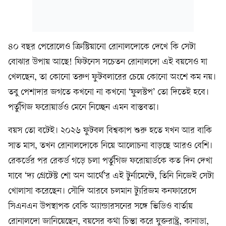
৪০ বছর পেরোলেও ক্রিস্টিয়ানো রোনালদোকে দেখে কি সেটা
বোঝার উপায় আছে! ফিটনেস সচেতন রোনালদো এই বয়সেও যা
খেলছেন, তা কোনো তরুণ ফুটবলারের চেয়ে কোনো অংশে কম নয়।
তবু পেশাদার জগতে কখনো না কখনো ‘ফুলস্টপ’ তো দিতেই হবে।
পর্তুগিজ ফরোয়ার্ডও মেনে নিচ্ছেন এমন বাস্তবতা।
বয়স তো বটেই। ২০২৬ ফুটবল বিশ্বকাপ শুরু হতে যখন আর বাকি
সাত মাস, তখন রোনালদোকে নিয়ে আলোচনা বাড়ছে আরও বেশি।
রেকর্ডের পর রেকর্ড গড়ে চলা পর্তুগিজ ফরোয়ার্ডকে কত দিন দেখা
যাবে ‘দ্য গ্রেটেস্ট শো অন আর্থে’র এই টুর্নামেন্টে, তিনি নিজেই সেটা
খোলাসা করেছেন। সৌদি আরবে চলমান ট্যুরিজম কনফারেন্সে
সিএনএন উপস্থাপক বেকি অ্যান্ডারসনের সঙ্গে ভিডিও বার্তায়
রোনালদো জানিয়েছেন, বয়সের কথা চিন্তা করে যুক্তরাষ্ট্র, কানাডা,