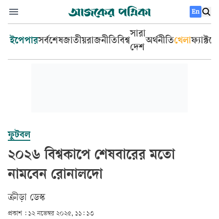
En
সারা
ইপেপার
সর্বশেষ
জাতীয়
রাজনীতি
বিশ্ব
অর্থনীতি
খেলা
ফ্যাক্টচ
দেশ
ফুটবল
২০২৬ বিশ্বকাপে শেষবারের মতো
নামবেন রোনালদো
ক্রীড়া ডেস্ক
প্রকাশ :
১২ নভেম্বর ২০২৫, ১১: ১৩