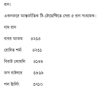
রান।
একনজরে আন্তর্জাতিক টি-টোয়েন্টিতে সেরা ৫ রান সংগ্রাহক:
নাম রান
বাবর আজম ৪২৩৪
রোহিত শর্মা ৪২৩১
বিরাট কোহলি ৪১৮৮
জস বাটলার ৩৮৬৯
পল স্টার্লিং ৩৭১০