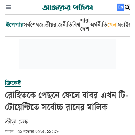
En
সারা
ইপেপার
সর্বশেষ
জাতীয়
রাজনীতি
বিশ্ব
অর্থনীতি
খেলা
ফ্যাক্টচ
দেশ
ক্রিকেট
রোহিতকে পেছনে ফেলে বাবর এখন টি-
টোয়েন্টিতে সর্বোচ্চ রানের মালিক
ক্রীড়া ডেস্ক
প্রকাশ :
০১ নভেম্বর ২০২৫, ১১: ৩৯