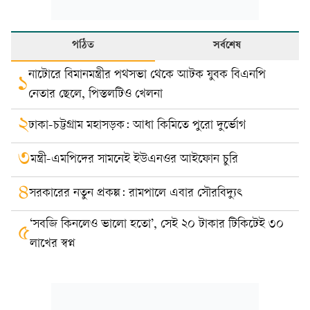
পঠিত
সর্বশেষ
নাটোরে বিমানমন্ত্রীর পথসভা থেকে আটক যুবক বিএনপি
১
নেতার ছেলে, পিস্তলটিও খেলনা
২
ঢাকা-চট্টগ্রাম মহাসড়ক: আধা কিমিতে পুরো দুর্ভোগ
৩
মন্ত্রী-এমপিদের সামনেই ইউএনওর আইফোন চুরি
৪
সরকারের নতুন প্রকল্প: রামপালে এবার সৌরবিদ্যুৎ
‘সবজি কিনলেও ভালো হতো’, সেই ২০ টাকার টিকিটেই ৩০
৫
লাখের স্বপ্ন