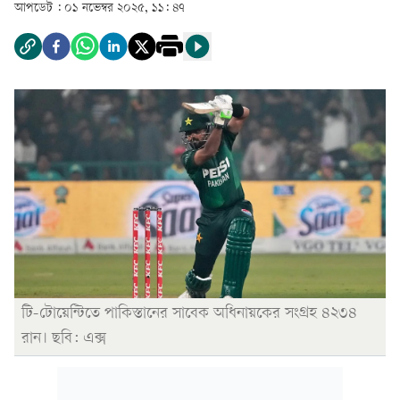
আপডেট :
০১ নভেম্বর ২০২৫, ১১: ৪৭
টি-টোয়েন্টিতে পাকিস্তানের সাবেক অধিনায়কের সংগ্রহ ৪২৩৪
রান। ছবি: এক্স