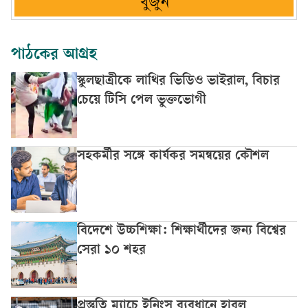
খুঁজুন
পাঠকের আগ্রহ
স্কুলছাত্রীকে লাথির ভিডিও ভাইরাল, বিচার
চেয়ে টিসি পেল ভুক্তভোগী
সহকর্মীর সঙ্গে কার্যকর সমন্বয়ের কৌশল
বিদেশে উচ্চশিক্ষা: শিক্ষার্থীদের জন্য বিশ্বের
সেরা ১০ শহর
প্রস্তুতি ম্যাচে ইনিংস ব্যবধানে হারল