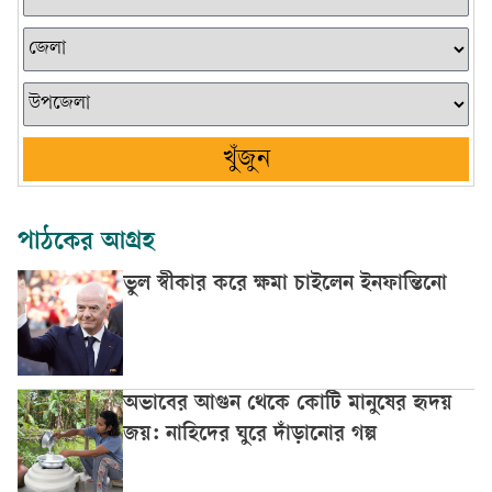
খুঁজুন
পাঠকের আগ্রহ
ভুল স্বীকার করে ক্ষমা চাইলেন ইনফান্তিনো
অভাবের আগুন থেকে কোটি মানুষের হৃদয়
জয়: নাহিদের ঘুরে দাঁড়ানোর গল্প