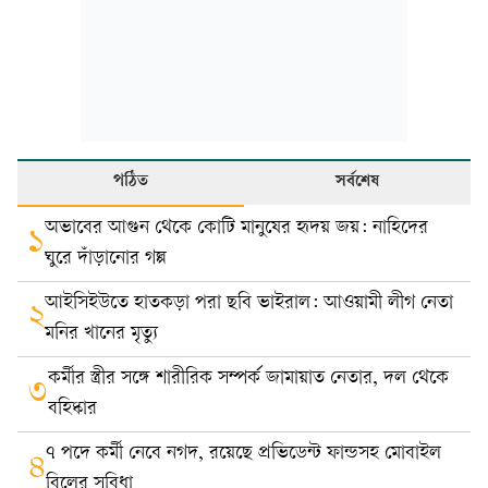
পঠিত
সর্বশেষ
অভাবের আগুন থেকে কোটি মানুষের হৃদয় জয়: নাহিদের
১
ঘুরে দাঁড়ানোর গল্প
আইসিইউতে হাতকড়া পরা ছবি ভাইরাল: আওয়ামী লীগ নেতা
২
মনির খানের মৃত্যু
কর্মীর স্ত্রীর সঙ্গে শারীরিক সম্পর্ক জামায়াত নেতার, দল থেকে
৩
বহিষ্কার
৭ পদে কর্মী নেবে নগদ, রয়েছে প্রভিডেন্ট ফান্ডসহ মোবাইল
৪
বিলের সুবিধা