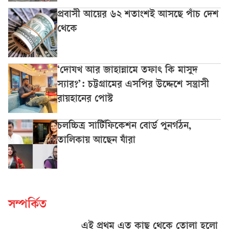
প্রবাসী আয়ের ৬২ শতাংশই আসছে পাঁচ দেশ
থেকে
‘দোযখ আর জাহান্নামে তফাৎ কি মাসুদ
স্যার?’: চট্টগ্রামের এসপির উদ্দেশে সন্ত্রাসী
রায়হানের পোস্ট
চলচ্চিত্র সার্টিফিকেশন বোর্ড পুনর্গঠন,
তালিকায় আছেন যাঁরা
সম্পর্কিত
এই প্রথম এত কাছ থেকে তোলা হলো