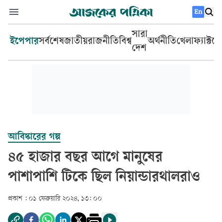
En
সারা
ইপেপার
সর্বশেষ
জাতীয়
রাজনীতি
বিশ্ব
অর্থনীতি
খেলা
ফ্যাক্টচ
দেশ
আবিষ্কারের গল্প
৪৫ হাজার বছর আগে মানুষের
পাশাপাশি টিকে ছিল নিয়ান্ডারথালরাও
প্রকাশ :
০১ ফেব্রুয়ারি ২০২৪, ১৩: ০০