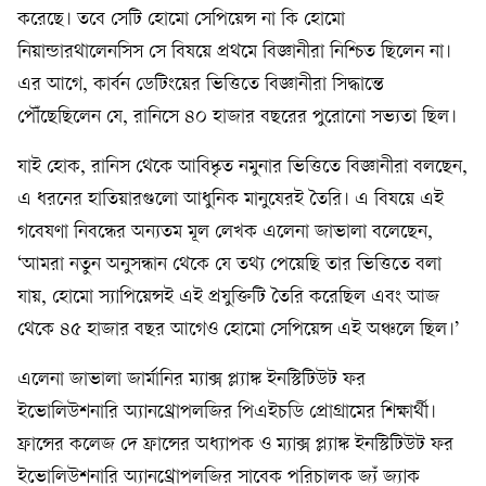
করেছে। তবে সেটি হোমো সেপিয়েন্স না কি হোমো
নিয়ান্ডারথালেনসিস সে বিষয়ে প্রথমে বিজ্ঞানীরা নিশ্চিত ছিলেন না।
এর আগে, কার্বন ডেটিংয়ের ভিত্তিতে বিজ্ঞানীরা সিদ্ধান্তে
পৌঁছেছিলেন যে, রানিসে ৪০ হাজার বছরের পুরোনো সভ্যতা ছিল।
যাই হোক, রানিস থেকে আবিষ্কৃত নমুনার ভিত্তিতে বিজ্ঞানীরা বলছেন,
এ ধরনের হাতিয়ারগুলো আধুনিক মানুষেরই তৈরি। এ বিষয়ে এই
গবেষণা নিবন্ধের অন্যতম মূল লেখক এলেনা জাভালা বলেছেন,
‘আমরা নতুন অনুসন্ধান থেকে যে তথ্য পেয়েছি তার ভিত্তিতে বলা
যায়, হোমো স্যাপিয়েন্সই এই প্রযুক্তিটি তৈরি করেছিল এবং আজ
থেকে ৪৫ হাজার বছর আগেও হোমো সেপিয়েন্স এই অঞ্চলে ছিল।’
এলেনা জাভালা জার্মানির ম্যাক্স প্ল্যাঙ্ক ইনস্টিটিউট ফর
ইভোলিউশনারি অ্যানথ্রোপলজির পিএইচডি প্রোগ্রামের শিক্ষার্থী।
ফ্রান্সের কলেজ দে ফ্রান্সের অধ্যাপক ও ম্যাক্স প্ল্যাঙ্ক ইনস্টিটিউট ফর
ইভোলিউশনারি অ্যানথ্রোপলজির সাবেক পরিচালক জ্যঁ জ্যাক