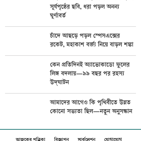
সূর্যপৃষ্ঠের ছবি, ধরা পড়ল অনন্য
ঘূর্ণাবর্ত
চাঁদে আছড়ে পড়ল স্পেসএক্সের
রকেট, মহাকাশ বর্জ্য নিয়ে বাড়ল শঙ্কা
কেন প্রতিদিনই অ্যাভোকাডো ফুলের
লিঙ্গ বদলায়—৯৯ বছর পর রহস্য
উদ্‌ঘাটন
আমাদের আগেও কি পৃথিবীতে উন্নত
কোনো সভ্যতা ছিল—নতুন অনুসন্ধান
আজকের পত্রিকা
বিজ্ঞাপন
সার্কুলেশন
যোগাযোগ