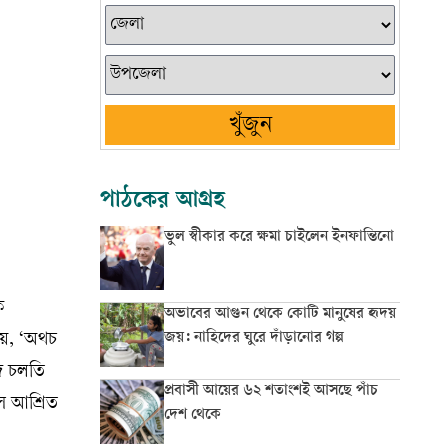
খুঁজুন
পাঠকের আগ্রহ
ভুল স্বীকার করে ক্ষমা চাইলেন ইনফান্তিনো
ক
অভাবের আগুন থেকে কোটি মানুষের হৃদয়
জয়: নাহিদের ঘুরে দাঁড়ানোর গল্প
হয়, ‘অথচ
িদ চলতি
প্রবাসী আয়ের ৬২ শতাংশই আসছে পাঁচ
সে আশ্রিত
দেশ থেকে