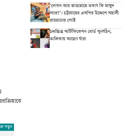
‘দোযখ আর জাহান্নামে তফাৎ কি মাসুদ
স্যার?’: চট্টগ্রামের এসপির উদ্দেশে সন্ত্রাসী
রায়হানের পোস্ট
চলচ্চিত্র সার্টিফিকেশন বোর্ড পুনর্গঠন,
তালিকায় আছেন যাঁরা
ও
্রক্রিয়াকে