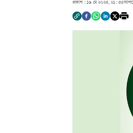
প্রকাশ :
১৯ মে ২০২৫, ২১: ৫৪
আপড