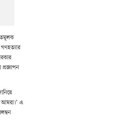
ঘাতমূলক
ই গণহত্যার
 সরকার
প্রজ্ঞাপন
জানিয়ে
াই আমরা।’ এ
লম্বন