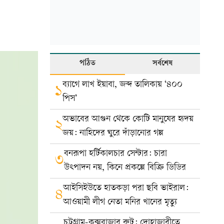
পঠিত
সর্বশেষ
ব্যাগে লাখ ইয়াবা, জব্দ তালিকায় ‘৪০০
১
পিস’
অভাবের আগুন থেকে কোটি মানুষের হৃদয়
২
জয়: নাহিদের ঘুরে দাঁড়ানোর গল্প
বনরূপা হর্টিকালচার সেন্টার: চারা
৩
উৎপাদন নয়, কিনে প্রকল্পে বিক্রি ডিডির
আইসিইউতে হাতকড়া পরা ছবি ভাইরাল:
৪
আওয়ামী লীগ নেতা মনির খানের মৃত্যু
চট্টগ্রাম-কক্সবাজার রুট: দোহাজারীতে