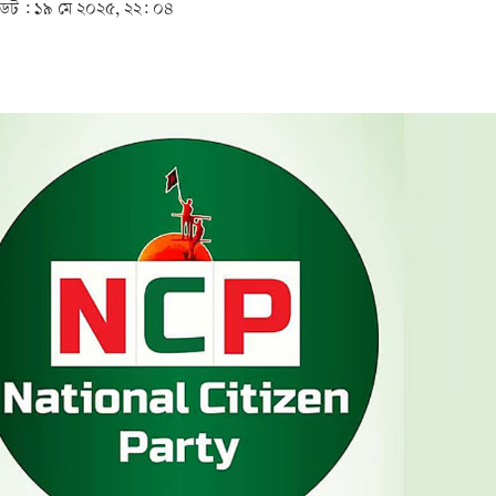
েট :
১৯ মে ২০২৫, ২২: ০৪