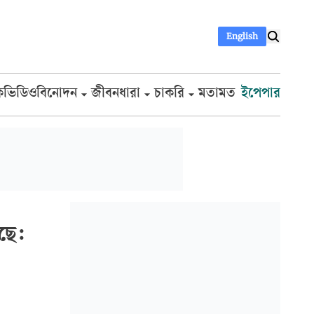
English
ক
ভিডিও
বিনোদন
জীবনধারা
চাকরি
মতামত
ইপেপার
রছে: