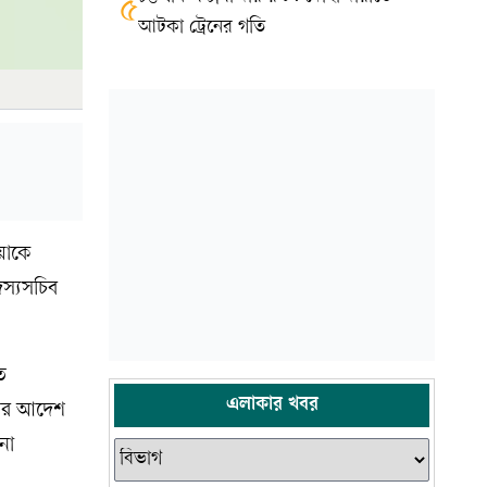
৫
আটকা ট্রেনের গতি
িয়াকে
স্যসচিব
ত
এলাকার খবর
ানোর আদেশ
না