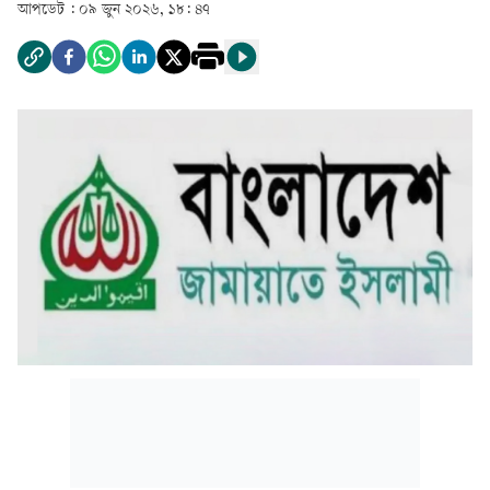
আপডেট :
০৯ জুন ২০২৬, ১৮: ৪৭