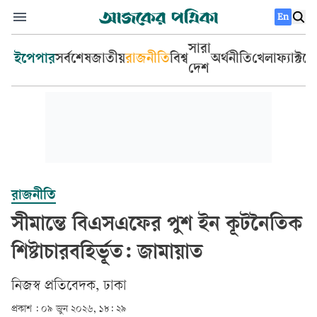
En
সারা
ইপেপার
সর্বশেষ
জাতীয়
রাজনীতি
বিশ্ব
অর্থনীতি
খেলা
ফ্যাক্টচ
দেশ
রাজনীতি
সীমান্তে বিএসএফের পুশ ইন কূটনৈতিক
শিষ্টাচারবহির্ভূত: জামায়াত
‎নিজস্ব প্রতিবেদক, ঢাকা‎
প্রকাশ :
০৯ জুন ২০২৬, ১৮: ২৯