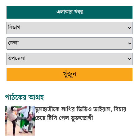
এলাকার খবর
খুঁজুন
পাঠকের আগ্রহ
স্কুলছাত্রীকে লাথির ভিডিও ভাইরাল, বিচার
চেয়ে টিসি পেল ভুক্তভোগী