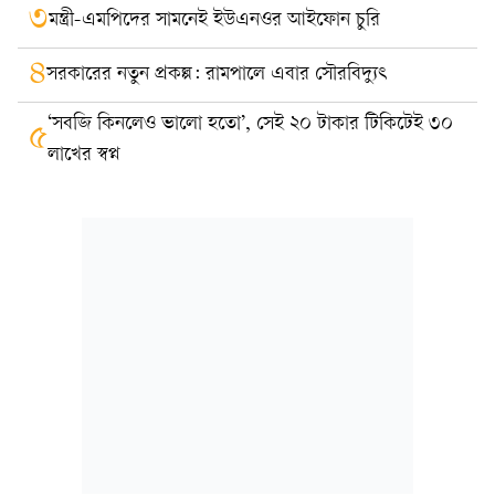
৩
মন্ত্রী-এমপিদের সামনেই ইউএনওর আইফোন চুরি
৪
সরকারের নতুন প্রকল্প: রামপালে এবার সৌরবিদ্যুৎ
‘সবজি কিনলেও ভালো হতো’, সেই ২০ টাকার টিকিটেই ৩০
৫
লাখের স্বপ্ন