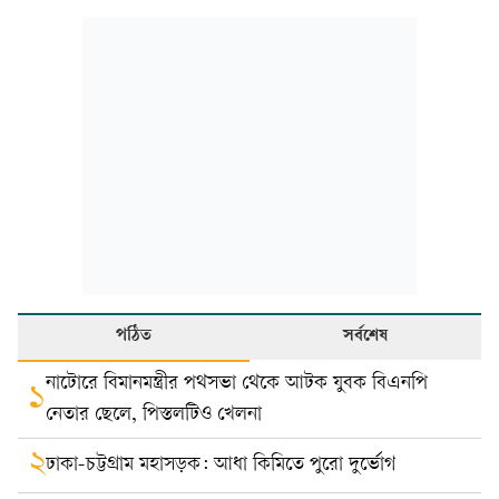
পঠিত
সর্বশেষ
নাটোরে বিমানমন্ত্রীর পথসভা থেকে আটক যুবক বিএনপি
১
নেতার ছেলে, পিস্তলটিও খেলনা
২
ঢাকা-চট্টগ্রাম মহাসড়ক: আধা কিমিতে পুরো দুর্ভোগ