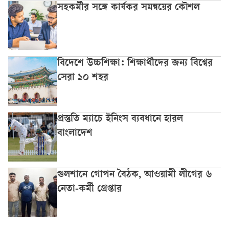
সহকর্মীর সঙ্গে কার্যকর সমন্বয়ের কৌশল
বিদেশে উচ্চশিক্ষা: শিক্ষার্থীদের জন্য বিশ্বের
সেরা ১০ শহর
প্রস্তুতি ম্যাচে ইনিংস ব্যবধানে হারল
বাংলাদেশ
গুলশানে গোপন বৈঠক, আওয়ামী লীগের ৬
নেতা-কর্মী গ্রেপ্তার