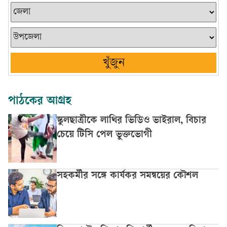
খুঁজুন
পাঠকের আগ্রহ
স্কুলছাত্রীকে লাথির ভিডিও ভাইরাল, বিচার
চেয়ে টিসি পেল ভুক্তভোগী
সহকর্মীর সঙ্গে কার্যকর সমন্বয়ের কৌশল