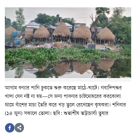
আগাম বন্যার পানি ঢুকতে শুরু করেছে মাঠে-ঘাটে। গবাদিপশুর
খাদ্য যেন নষ্ট না হয়—সে জন্য পাবনার চাটমোহরের করকোলা
গ্রামে বাঁশের মাচা তৈরি করে খড় তুলে রেখেছেন কৃষকরা। শনিবার
(১৪ জুন) সকালে তোলা। ছবি: শুভাশীষ ভট্টাচার্য্য তুষার