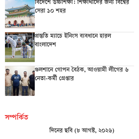
বিদেশে উচ্চশিক্ষা: শিক্ষার্থীদের জন্য বিশ্বের
সেরা ১০ শহর
প্রস্তুতি ম্যাচে ইনিংস ব্যবধানে হারল
বাংলাদেশ
গুলশানে গোপন বৈঠক, আওয়ামী লীগের ৬
নেতা-কর্মী গ্রেপ্তার
সম্পর্কিত
দিনের ছবি (৮ আগস্ট, ২০২৬)