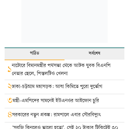
পঠিত
সর্বশেষ
নাটোরে বিমানমন্ত্রীর পথসভা থেকে আটক যুবক বিএনপি
১
নেতার ছেলে, পিস্তলটিও খেলনা
২
ঢাকা-চট্টগ্রাম মহাসড়ক: আধা কিমিতে পুরো দুর্ভোগ
৩
মন্ত্রী-এমপিদের সামনেই ইউএনওর আইফোন চুরি
৪
সরকারের নতুন প্রকল্প: রামপালে এবার সৌরবিদ্যুৎ
‘সবজি কিনলেও ভালো হতো’, সেই ২০ টাকার টিকিটেই ৩০