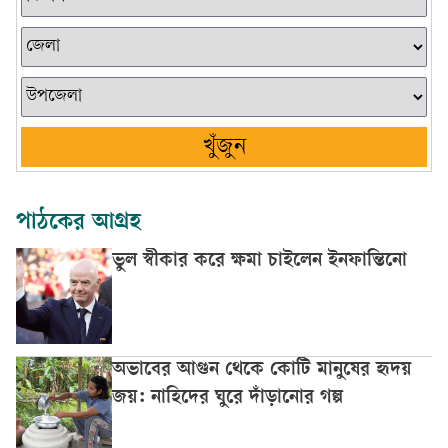
খুঁজুন
পাঠকের আগ্রহ
ভুল স্বীকার করে ক্ষমা চাইলেন ইনফান্তিনো
অভাবের আগুন থেকে কোটি মানুষের হৃদয়
জয়: নাহিদের ঘুরে দাঁড়ানোর গল্প