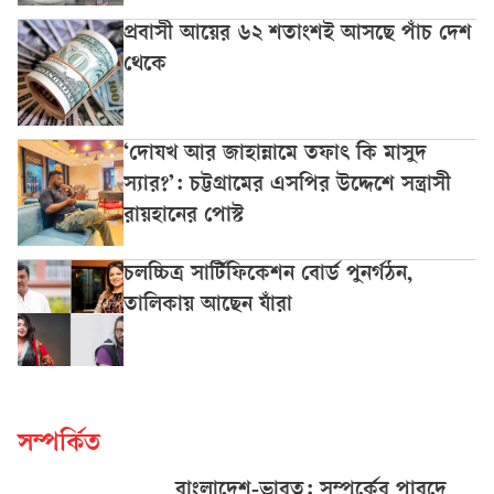
প্রবাসী আয়ের ৬২ শতাংশই আসছে পাঁচ দেশ
থেকে
‘দোযখ আর জাহান্নামে তফাৎ কি মাসুদ
স্যার?’: চট্টগ্রামের এসপির উদ্দেশে সন্ত্রাসী
রায়হানের পোস্ট
চলচ্চিত্র সার্টিফিকেশন বোর্ড পুনর্গঠন,
তালিকায় আছেন যাঁরা
সম্পর্কিত
বাংলাদেশ-ভারত: সম্পর্কের পারদে