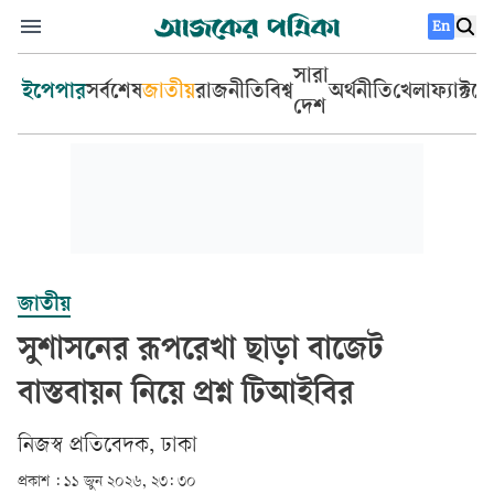
En
সারা
ইপেপার
সর্বশেষ
জাতীয়
রাজনীতি
বিশ্ব
অর্থনীতি
খেলা
ফ্যাক্টচ
দেশ
জাতীয়
সুশাসনের রূপরেখা ছাড়া বাজেট
বাস্তবায়ন নিয়ে প্রশ্ন টিআইবির
‎নিজস্ব প্রতিবেদক, ঢাকা‎
প্রকাশ :
১১ জুন ২০২৬, ২৩: ৩০