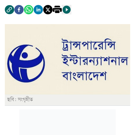
ছবি: সংগৃহীত