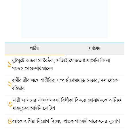
পঠিত
সর্বশেষ
ঘুটঘুটে অন্ধকারে বৈঠক, সত্যিই মোজতবা খামেনি কি না
১
সন্দেহ পেজেশকিয়ানের
কর্মীর স্ত্রীর সঙ্গে শারীরিক সম্পর্ক জামায়াত নেতার, দল থেকে
২
বহিষ্কার
নারী আসনের সংসদ সদস্য বিথীকা বিনতে হোসাইনকে আসিফ
৩
মাহমুদের আইনি নোটিশ
৪
ব্যাংক এশিয়া নিয়োগ দিচ্ছে, স্নাতক পাসেই আবেদনের সুযোগ