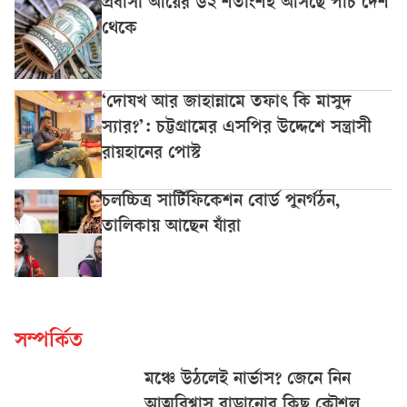
প্রবাসী আয়ের ৬২ শতাংশই আসছে পাঁচ দেশ
থেকে
‘দোযখ আর জাহান্নামে তফাৎ কি মাসুদ
স্যার?’: চট্টগ্রামের এসপির উদ্দেশে সন্ত্রাসী
রায়হানের পোস্ট
চলচ্চিত্র সার্টিফিকেশন বোর্ড পুনর্গঠন,
তালিকায় আছেন যাঁরা
সম্পর্কিত
মঞ্চে উঠলেই নার্ভাস? জেনে নিন
আত্মবিশ্বাস বাড়ানোর কিছু কৌশল