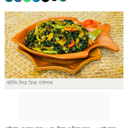
শুঁটকি দিয়ে তিতা পাটশাক