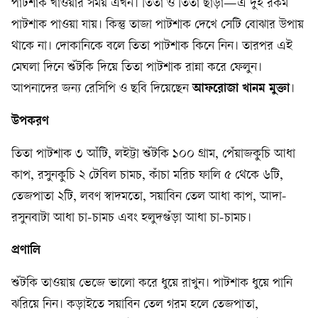
পাটশাক খাওয়ার সময় এখন। তিতা ও তিতা ছাড়া—এ দুই রকম
পাটশাক পাওয়া যায়। কিন্তু তাজা পাটশাক দেখে সেটি বোঝার উপায়
থাকে না। দোকানিকে বলে তিতা পাটশাক কিনে নিন। তারপর এই
মেঘলা দিনে শুঁটকি দিয়ে তিতা পাটশাক রান্না করে ফেলুন।
আপনাদের জন্য রে‌সি‌পি ও ছ‌বি দিয়েছেন
আফরোজা খানম মুক্তা
।
উপকরণ
তিতা পাটশাক ৩ আঁটি, লইট্টা শুঁটকি ১০০ গ্রাম, পেঁয়াজকুচি আধা
কাপ, রসুনকুচি ২ টেবিল চামচ, কাঁচা মরিচ ফালি ৫ থেকে ৬টি,
তেজপাতা ২টি, লবণ স্বাদমতো, সয়াবিন তেল আধা কাপ, আদা-
রসুনবাটা আধা চা-চামচ এবং হলুদগুঁড়া আধা চা-চামচ।
প্রণালি
শুঁটকি তাওয়ায় ভেজে ভালো করে ধুয়ে রাখুন। পাটশাক ধুয়ে পানি
ঝরিয়ে নিন। কড়াইতে সয়াবিন তেল গরম হলে তেজপাতা,