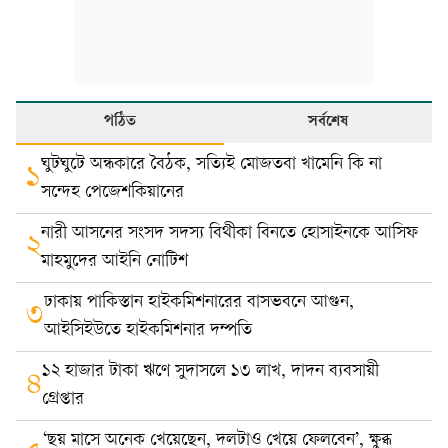
পঠিত
সর্বশেষ
ঘুটঘুটে অন্ধকারে বৈঠক, সত্যিই মোজতবা খামেনি কি না
১
সন্দেহ পেজেশকিয়ানের
নারী আসনের সংসদ সদস্য বিথীকা বিনতে হোসাইনকে আসিফ
২
মাহমুদের আইনি নোটিশ
ঢাকায় পাকিস্তান হাইকমিশনারের বাসভবনে আগুন,
৩
আইসিইউতে হাইকমিশনার দম্পতি
১২ হাজার টাকা ঋণে সুদাসলে ১৩ লাখ, দাদন ব্যবসায়ী
৪
গ্রেপ্তার
‘ছয় মাসে অনেক খেয়েছেন, দলটাও খেয়ে ফেলবেন’, ক্ষুব্ধ