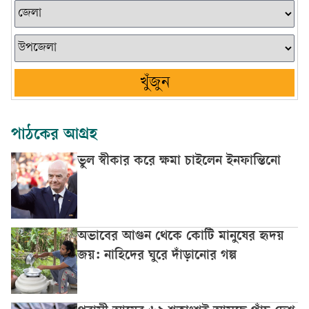
খুঁজুন
পাঠকের আগ্রহ
ভুল স্বীকার করে ক্ষমা চাইলেন ইনফান্তিনো
অভাবের আগুন থেকে কোটি মানুষের হৃদয়
জয়: নাহিদের ঘুরে দাঁড়ানোর গল্প