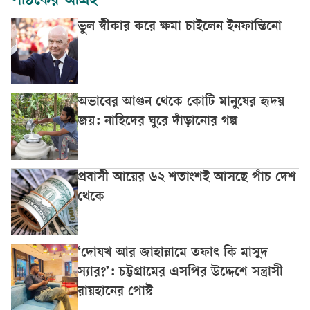
পাঠকের আগ্রহ
ভুল স্বীকার করে ক্ষমা চাইলেন ইনফান্তিনো
অভাবের আগুন থেকে কোটি মানুষের হৃদয়
জয়: নাহিদের ঘুরে দাঁড়ানোর গল্প
প্রবাসী আয়ের ৬২ শতাংশই আসছে পাঁচ দেশ
থেকে
‘দোযখ আর জাহান্নামে তফাৎ কি মাসুদ
স্যার?’: চট্টগ্রামের এসপির উদ্দেশে সন্ত্রাসী
রায়হানের পোস্ট