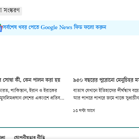
া সংস্করণ
সর্বশেষ খবর পেতে Google News ফিড ফলো করুন
 সোম্বা কী, কেন পালন করা হয়
৯৫০ বছরের পুরোনো মেনুচিহর 
ারত, পাকিস্তান, ইরান ও ইরাকের
বাতাস যেখানে ইতিহাসের দীর্ঘশ্বাস বয়
ুসলিমপ্রধান দেশের একাংশে প্রতিবছর
আর পাথরে পাথরে জমে থাকে সুপ্রাচীন
 বুধবার ‘আখেরি চাহার সোম্বা’
স্মৃতি, সেই তুরস্ক-আর্মেনিয়া সীমান্তের ন
১৩ ঘণ্টা আগে
খা যায়। ফারসি এই বাক্যটির আক্ষরিক
প্রান্তরজুড়ে দাঁড়িয়ে আছে ‘আনি’ প্রত্নতা
র মাসের শেষ বুধবার’ (ফারসি
আরপাচাই নদীর দুই গহিন উপত্যকার 
শেষ, ‘চাহর’ অর্থ সফর মাস এবং ‘সোম্বা’
শতাব্দীর প্রাচীন এই ঐতিহাসিক সীমান
মাথা...
ালা
গোপনীয়তার নীতি