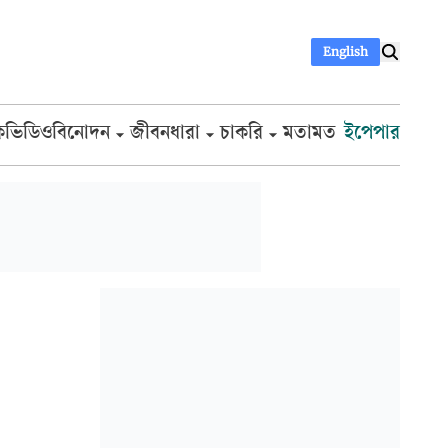
English
ক
ভিডিও
বিনোদন
জীবনধারা
চাকরি
মতামত
ইপেপার