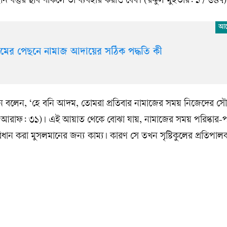
হীন বস্তুর ছবি থাকলে তা ব্যবহার করাও বৈধ। (রদ্দুল মুহতার: ১ / ৬৪৭)
মের পেছনে নামাজ আদায়ের সঠিক পদ্ধতি কী
 বলেন, ‘হে বনি আদম, তোমরা প্রতিবার নামাজের সময় নিজেদের সৌন্
া আরাফ: ৩১)। এই আয়াত থেকে বোঝা যায়, নামাজের সময় পরিষ্কার-পরি
রিধান করা মুসলমানের জন্য কাম্য। কারণ সে তখন সৃষ্টিকুলের প্রতিপা