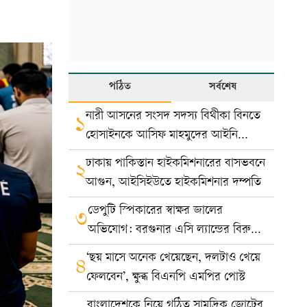
পঠিত
সর্বশেষ
নারী আসনের সংসদ সদস্য বিথীকা বিনতে
১
হোসাইনকে আসিফ মাহমুদের আইনি
নোটিশ
ঢাকায় পাকিস্তান হাইকমিশনারের বাসভবনে
২
আগুন, আইসিইউতে হাইকমিশনার দম্পতি
ডেপুটি স্পিকারের স্বাক্ষর জালের
৩
অভিযোগ: বরগুনার এসি ল্যান্ডের বিরুদ্ধে
মামলা
‘ছয় মাসে অনেক খেয়েছেন, দলটাও খেয়ে
৪
ফেলবেন’, ক্ষুব্ধ বিএনপি এমপির পোস্ট
বাংলাদেশকে নিয়ে গঠিত সামুদ্রিক জোটের