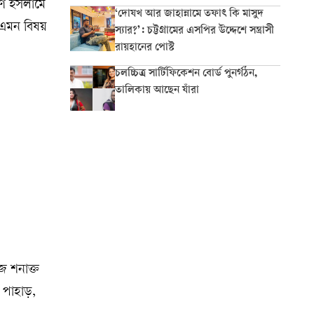
রণ ইসলামে
‘দোযখ আর জাহান্নামে তফাৎ কি মাসুদ
 এমন বিষয়
স্যার?’: চট্টগ্রামের এসপির উদ্দেশে সন্ত্রাসী
রায়হানের পোস্ট
চলচ্চিত্র সার্টিফিকেশন বোর্ড পুনর্গঠন,
তালিকায় আছেন যাঁরা
ে শনাক্ত
 পাহাড়,