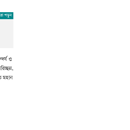
দর্য ও
চ্ছন্ন,
লক মহান