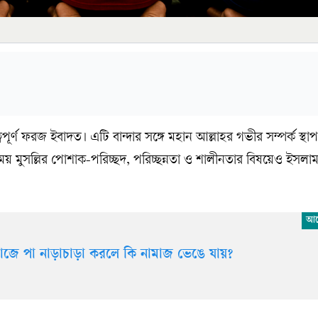
পূর্ণ ফরজ ইবাদত। এটি বান্দার সঙ্গে মহান আল্লাহর গভীর সম্পর্ক স্থ
য় মুসল্লির পোশাক-পরিচ্ছদ, পরিচ্ছন্নতা ও শালীনতার বিষয়েও ইসলা
াজে পা নাড়াচাড়া করলে কি নামাজ ভেঙে যায়?