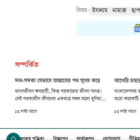
বিষয়:
ইসলাম
নামাজ
ছাপ
সম্পর্কিত
দান-সদকা যেভাবে জান্নাতের পথ সুগম করে
আখেরি চাহার
মানবজীবন ক্ষণস্থায়ী, কিন্তু পরকালের জীবন অনন্ত।
বাংলাদেশসহ ভ
সেই পরকালীন জীবনের একমাত্র সম্বল হলো দুনিয়ার
মতো কয়েকটি ম
সৎকর্ম বা আমল। পরকালে মুক্তি এবং জান্নাত লাভের
সফর মাসের শেষ
১৩ ঘণ্টা আগে
১৩ ঘণ্টা আগে
যত সহজ ও বরকতময় মাধ্যম রয়েছে, তার মধ্যে দান-
পালিত হতে দে
সদকা অন্যতম। কোরআন ও হাদিসে গোপন ও
অর্থ হলো—‘সফ
প্রকাশ্যে দান-সদকা করার জন্য বারবার উৎসাহিত
‘আখেরি’ অর্থ 
করা হয়েছে।
অর্থ বুধবার)।
আজকের পত্রিকা
বিজ্ঞাপন
সার্কুলেশন
যোগাযোগ
নীতিম