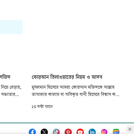
মসজিদ
কোরআন তিলাওয়াতের নিয়ম ও আদব
ে নিয়ে বেড়ায়,
মুসলমান হিসেবে আমরা কোরআন মজিদকে আল্লাহ
 সভ্যতার
তাআলার কালাম বা অবিকৃত বাণী হিসেবে বিশ্বাস করি
িঃসঙ্গ
এবং সে অনুযায়ী সর্বোচ্চ মর্যাদা প্রদান করি।
১৩ ঘণ্টা আগে
ত্ত্বিক এলাকা।
কোরআনের ফজিলত লাভ এবং এর হিদায়াত
মাঝে গড়ে ওঠা
অনুধাবনের জন্য আমরা নিয়মিত তিলাওয়াতও করে
্তে একসময়
থাকি। তবে দুঃখজনক হলেও সত্য, আমাদের অনেকেই
কোরআন তিলাওয়াতের মৌলিক আদব ও নীতিমালা...