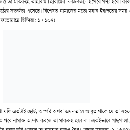
ও তা মাকরুহে তাহরিমি (হারামের নিকটবর্তী) হিসেবে গণ্য হবে। কা
পারে কঠোর সতর্কতা এসেছে। বিশেষত নামাজের মতো মহান ইবাদতের সময়
(ফতোয়ায়ে হিন্দিয়া: ১ / ১০৭)
োগো যদি এতটাই ছোট, অস্পষ্ট অথবা এমনভাবে আবৃত থাকে যে তা সহজ
াক পরে নামাজ আদায় করলে তা মাকরুহ হবে না। একইভাবে গাছপালা,