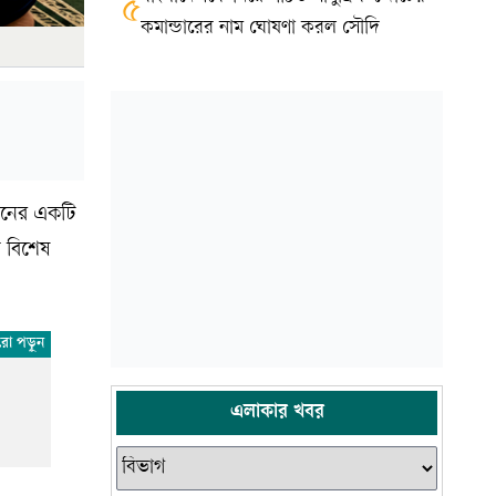
৫
কমান্ডারের নাম ঘোষণা করল সৌদি
াপনের একটি
ম বিশেষ
এলাকার খবর