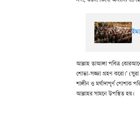
নদী, ঝরনা কিংবা অন্যান্য প্রাণ
ইমা
আল্লাহ তাআলা পবিত্র কোরআনে
শোভা-সজ্জা গ্রহণ করো।’ (সুর
শালীন ও মর্যাদাপূর্ণ পোশাক প
আল্লাহর সামনে উপস্থিত হয়।