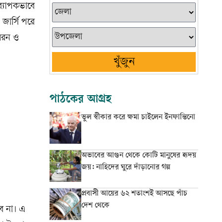
ব্যাপকভাবে
জার্সি পরে
 ধরন ও
খুঁজুন
পাঠকের আগ্রহ
ভুল স্বীকার করে ক্ষমা চাইলেন ইনফান্তিনো
অভাবের আগুন থেকে কোটি মানুষের হৃদয়
জয়: নাহিদের ঘুরে দাঁড়ানোর গল্প
প্রবাসী আয়ের ৬২ শতাংশই আসছে পাঁচ
দেশ থেকে
বে না। এ