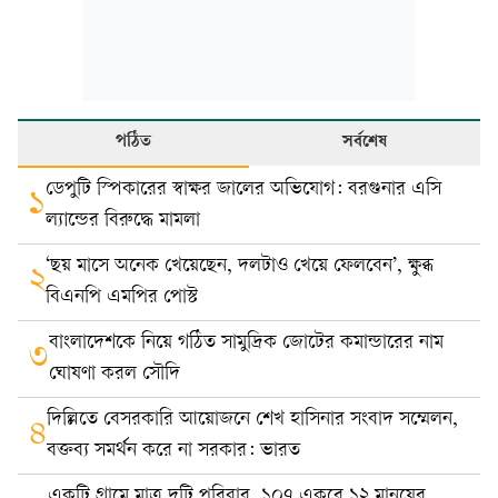
পঠিত
সর্বশেষ
ডেপুটি স্পিকারের স্বাক্ষর জালের অভিযোগ: বরগুনার এসি
১
ল্যান্ডের বিরুদ্ধে মামলা
‘ছয় মাসে অনেক খেয়েছেন, দলটাও খেয়ে ফেলবেন’, ক্ষুব্ধ
২
বিএনপি এমপির পোস্ট
বাংলাদেশকে নিয়ে গঠিত সামুদ্রিক জোটের কমান্ডারের নাম
৩
ঘোষণা করল সৌদি
দিল্লিতে বেসরকারি আয়োজনে শেখ হাসিনার সংবাদ সম্মেলন,
৪
বক্তব্য সমর্থন করে না সরকার: ভারত
একটি গ্রামে মাত্র দুটি পরিবার, ১০৭ একরে ১২ মানুষের