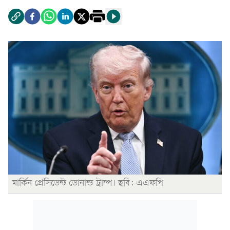
মার্কিন প্রেসিডেন্ট ডোনাল্ড ট্রাম্প। ছবি: এএফপি