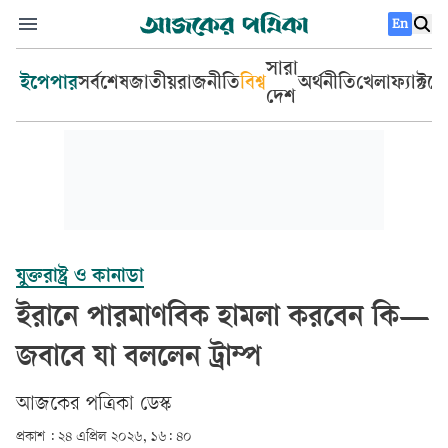
En
সারা
ইপেপার
সর্বশেষ
জাতীয়
রাজনীতি
বিশ্ব
অর্থনীতি
খেলা
ফ্যাক্টচ
দেশ
যুক্তরাষ্ট্র ও কানাডা
ইরানে পারমাণবিক হামলা করবেন কি—
জবাবে যা বললেন ট্রাম্প
আজকের পত্রিকা ডেস্ক­
প্রকাশ :
২৪ এপ্রিল ২০২৬, ১৬: ৪০