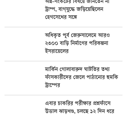
অস্ত্র-সংকটের বিষয়ে জানতেন না
ট্রাম্প, বাগ্‌যুদ্ধে জড়িয়েছিলেন
হেগসেথের সঙ্গে
অধিকৃত পূর্ব জেরুসালেমে আরও
২৩০০ বাড়ি নির্মাণের পরিকল্পনা
ইসরায়েলের
মার্কিন গোলাবারুদ ঘাটতির তথ্য
ফাঁসকারীদের জেলে পাঠানোর হুমকি
ট্রাম্পের
এবার চাকরির পরীক্ষার প্রশ্নফাঁসে
উত্তাল ঝাড়খণ্ড, চলছে ১২ দিন ধরে