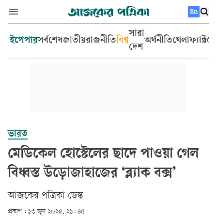
En
সারা
ইপেপার
সর্বশেষ
জাতীয়
রাজনীতি
বিশ্ব
অর্থনীতি
খেলা
ফ্যাক্টচ
দেশ
ভারত
মেডিকেল হোস্টেলের ছাদে পাওয়া গেল
বিধ্বস্ত উড়োজাহাজের ‘ব্ল্যাক বক্স’
আজকের পত্রিকা ডেস্ক­
প্রকাশ :
১৩ জুন ২০২৫, ২১: ৪৫