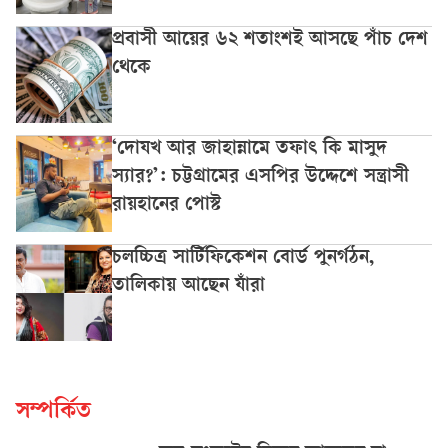
প্রবাসী আয়ের ৬২ শতাংশই আসছে পাঁচ দেশ
থেকে
‘দোযখ আর জাহান্নামে তফাৎ কি মাসুদ
স্যার?’: চট্টগ্রামের এসপির উদ্দেশে সন্ত্রাসী
রায়হানের পোস্ট
চলচ্চিত্র সার্টিফিকেশন বোর্ড পুনর্গঠন,
তালিকায় আছেন যাঁরা
সম্পর্কিত