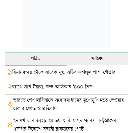
পঠিত
সর্বশেষ
১
বিমানবন্দর থেকে সাবেক যুগ্ম সচিব জগলুল পাশা গ্রেপ্তার
২
ব্যাগে লাখ ইয়াবা, জব্দ তালিকায় ‘৪০০ পিস’
ভারতে শেখ হাসিনাকে সংবাদমাধ্যমের মুখোমুখি হতে দেওয়ায়
৩
ঢাকার ক্ষোভ ও প্রতিবাদ
‘দোযখ আর জাহান্নামে তফাৎ কি মাসুদ স্যার?’: চট্টগ্রামের
৪
এসপির উদ্দেশে সন্ত্রাসী রায়হানের পোস্ট