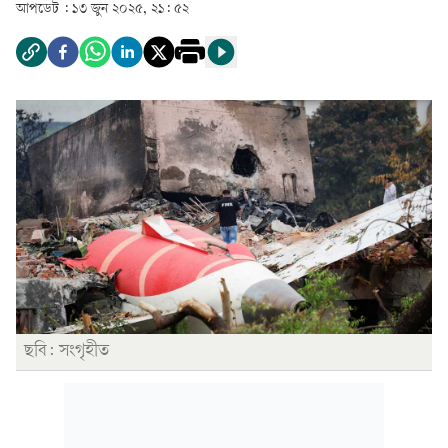
আপডেট :
১৩ জুন ২০২৫, ২১: ৫২
ছবি: সংগৃহীত