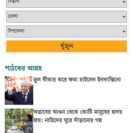
খুঁজুন
পাঠকের আগ্রহ
ভুল স্বীকার করে ক্ষমা চাইলেন ইনফান্তিনো
অভাবের আগুন থেকে কোটি মানুষের হৃদয়
জয়: নাহিদের ঘুরে দাঁড়ানোর গল্প