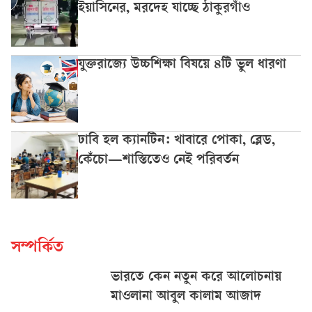
ইয়াসিনের, মরদেহ যাচ্ছে ঠাকুরগাঁও
যুক্তরাজ্যে উচ্চশিক্ষা বিষয়ে ৪টি ভুল ধারণা
ঢাবি হল ক্যানটিন: খাবারে পোকা, ব্লেড,
কেঁচো—শাস্তিতেও নেই পরিবর্তন
সম্পর্কিত
ভারতে কেন নতুন করে আলোচনায়
মাওলানা আবুল কালাম আজাদ