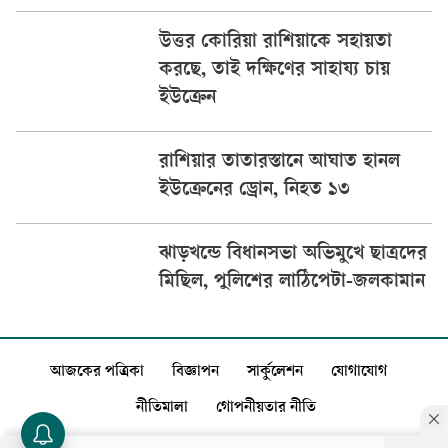
উত্তর কোরিয়া রাশিয়াকে সহায়তা
করছে, তাই দক্ষিণের সাহায্য চায়
ইউক্রেন
রাশিয়ার তাতারস্তানে আঘাত হানল
ইউক্রেনের ড্রোন, নিহত ১৩
ঝাড়খন্ডে বিধানসভা অভিমুখে ছাত্রদের
মিছিল, পুলিশের লাঠিপেটা-জলকামান
আজকের পত্রিকা
বিজ্ঞাপন
সার্কুলেশন
যোগাযোগ
নীতিমালা
গোপনীয়তার নীতি