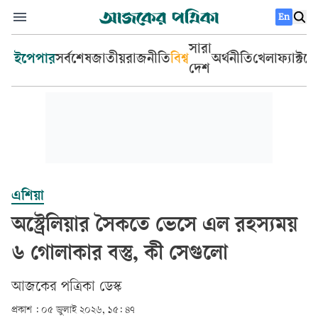
En
সারা
ইপেপার
সর্বশেষ
জাতীয়
রাজনীতি
বিশ্ব
অর্থনীতি
খেলা
ফ্যাক্টচ
দেশ
এশিয়া
অস্ট্রেলিয়ার সৈকতে ভেসে এল রহস্যময়
৬ গোলাকার বস্তু, কী সেগুলো
আজকের পত্রিকা ডেস্ক­
প্রকাশ :
০৫ জুলাই ২০২৬, ১৫: ৪৭