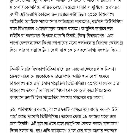
টুর্নামেন্টে আশানুরূপ ফল না আসায় কোচিংয়েও আসে পরিবর্তন। সামি
ট্রাবেলসিকে সরিয়ে দায়িত্ব দেওয়া হয়েছে সাবরি লামুশিকে। ৫৪ বছর
বয়সী এই ফরাসি কোচের জন্য চ্যালেঞ্জটা ভিন্ন। ২০১৪ বিশ্বকাপে
আইভরি কোস্টকে সামলানোর অভিজ্ঞতা থাকলেও, বর্তমান তিউনিসিয়া
দলে বিশ্বমানের খেলোয়াড়ের অভাব রয়েছে। লামুশির অধীনে দল
হাইতি বা কানাডার বিপক্ষে হারেনি ঠিকই, কিন্তু বিশ্বকাপের ‘এফ’
গ্রুপে নেদারল্যান্ডস কিংবা জাপানের মতো দলগুলোর বিপক্ষে কেবল ড্র
দিয়ে পার পাওয়া কঠিন। দেখা যাক কোচ বদলে ভাগ্য বদলায় কি না।
তিউনিসিয়ার বিশ্বকাপ ইতিহাস গৌরব এবং আক্ষেপের এক মিশ্রণ।
১৯৭৮ সালে মেক্সিকোকে হারিয়ে প্রথম আফ্রিকান দেশ হিসেবে
বিশ্বকাপে জয়ের ইতিহাস গড়েছিল তিউনিসিয়া। ২০২২ সালে কাতার
বিশ্বকাপে তৎকালীন বিশ্বচ্যাম্পিয়ন ফ্রান্সকে স্তব্ধ করে দিয়ে ১-০
ব্যবধানে জয়টি ছিল সাম্প্রতিক সময়ের সবচেয়ে বড় চমক।
তবে পরিসংখ্যান বলছে, আগের ছয়টি আসরে একবারও নক-আউট
পর্বে যেতে পারেনি তিউনিসিয়া। তাদের খেলা ১৮ ম্যাচের মধ্যে জয়
মাত্র তিনটি। এই বৃত্ত ভাঙতে হলে লামুশিকে কেবল রক্ষণে মনোযোগ
দিলে চলবে না, বরং প্রতি আক্রমণে গোল বের করে আনার দক্ষতায়