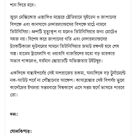
শান দিতে হবে।
জুনে মেক্সিকোর এস্তাদিও মন্তেরে স্টেডিয়ামে সুইডেন ও জাপানের
বিপক্ষে এবং কানসাসে নেদারল্যান্ডসের বিপক্ষে মাঠে নামবে
তিউনিসিয়া। গ্রুপটি মৃত্যুকূপ না হলেও তিউনিসিয়ার জন্য মোটেও
সহজ নয়। বিশেষ করে জাপানের গতি এবং নেদারল্যান্ডসের
ট্যাকটিক্যাল ফুটবলের সামনে তিউনিসিয়ার জমাট রক্ষণই হবে শেষ
অস্ত্র। হাতেম ট্রাবেলসি বা ওয়াহবি খাজরিদের মতো বড় তারকার
অভাব থাকলেও, বর্তমান স্কোয়াডটি অভিজ্ঞতায় টইটম্বুর।
একদিকে বাছাইপর্বের সেই অপরাজেয় তকমা, অন্যদিকে বড় টুর্নামেন্টে
নক-আউট পর্বে না পৌঁছানোর আক্ষেপ। কাসাব্লাঙ্কার সেই বিপর্যয় ভুলে
কার্থেজের ইগলরা সপ্তমবারে বিশ্বকাপে এসে সপ্তম স্বর্গে ভাসতে পারবে
তো।
দল:
গোলকিপার: