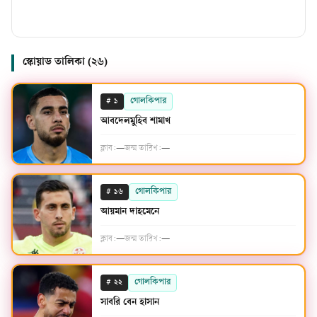
স্কোয়াড তালিকা (
২৬
)
#
গোলকিপার
১
আবদেলমুহিব শামাখ
ক্লাব:
—
জন্ম তারিখ:
—
#
গোলকিপার
১৬
আয়মান দাহমেনে
ক্লাব:
—
জন্ম তারিখ:
—
#
গোলকিপার
২২
সাবরি বেন হাসান