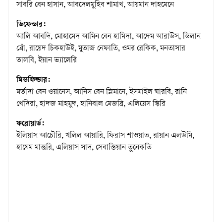
সাবরি বেন হাসান, আবদেলমুহিব শামাখ, আয়মান দাহমেনে
ডিফেন্ডার:
আলি আবদি, মোহামেদ আমিন বেন হামিদা, আদেম আরাউস, ডিলান
ব্রোঁ, রায়েদ চিকহাউই, মুতাজ নেফাতি, ওমর রেকিক, মনতাসার
তালবি, ইয়ান ভ্যালেরি
মিডফিল্ডার:
মর্তাদা বেন ওয়ানেস, আনিস বেন স্লিমানে, ইসমাইল ঘারবি, রানি
খেদিরা, হাদজ মাহমুদ, হানিবাল মেজব্রি, এলিয়েস স্কিরি
ফরোয়ার্ড:
ইলিয়াস আচৌরি, খলিল আয়ারি, ফিরাস শাওয়াত, রায়ান এলউমি,
হাযেম মাস্তুরি, এলিয়াস সাদ, সেবাস্তিয়ান তুনেকতি