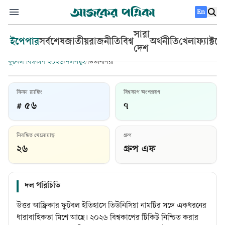
En
সারা
ইপেপার
সর্বশেষ
জাতীয়
রাজনীতি
বিশ্ব
অর্থনীতি
খেলা
ফ্যাক্টচ
দেশ
ফুটবল বিশ্বকাপ ২০২৬
/
দলসমূহ
/
তিউনিসিয়া
ফিফা র‍্যাঙ্কিং
বিশ্বকাপ অংশগ্রহণ
# ৫৬
৭
তিউনিসিয়া
নিবন্ধিত খেলোয়াড়
গ্রুপ
প্রধান কোচ:
সাবরি লামুশি
২৬
গ্রুপ এফ
দল পরিচিতি
উত্তর আফ্রিকার ফুটবল ইতিহাসে তিউনিসিয়া নামটির সঙ্গে একধরনের
ধারাবাহিকতা মিশে আছে। ২০২৬ বিশ্বকাপের টিকিট নিশ্চিত করার