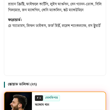
রায়ান ক্রিস্টি, ফাইন্ডলে কার্টিস, লুইস ফার্গুসন, বেন গ্যানন-ডোক, বিলি
গিলমোর, জন ম্যাকগিন, কেনি ম্যাকলিন, স্কট ম্যাকটমিনে
ফরোয়ার্ড:
চে অ্যাডামস, লিন্ডন ডাইকস, জর্জ হির্স্ট, লরেন্স শ্যাংকল্যান্ড, রস স্টুয়ার্ট
স্কোয়াড তালিকা (
২৭
)
#
গোলকিপার
১
অ্যাঙ্গাস গান