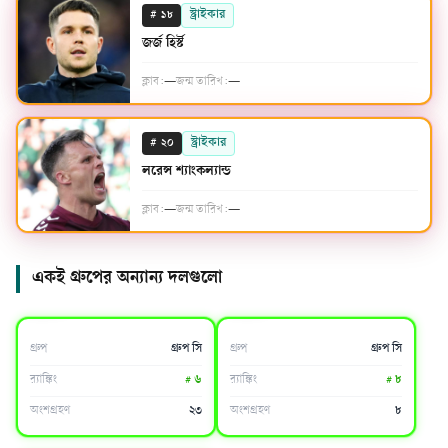
#
স্ট্রাইকার
১৮
জর্জ হির্স্ট
ক্লাব:
—
জন্ম তারিখ:
—
#
স্ট্রাইকার
২০
লরেন্স শ্যাংকল্যান্ড
ক্লাব:
—
জন্ম তারিখ:
—
একই গ্রুপের অন্যান্য দলগুলো
ব্রাজিল
মরক্কো
গ্রুপ
গ্রুপ সি
গ্রুপ
গ্রুপ সি
র‍্যাঙ্কিং
#
৬
র‍্যাঙ্কিং
#
৮
অংশগ্রহণ
২৩
অংশগ্রহণ
৮
হাইতি