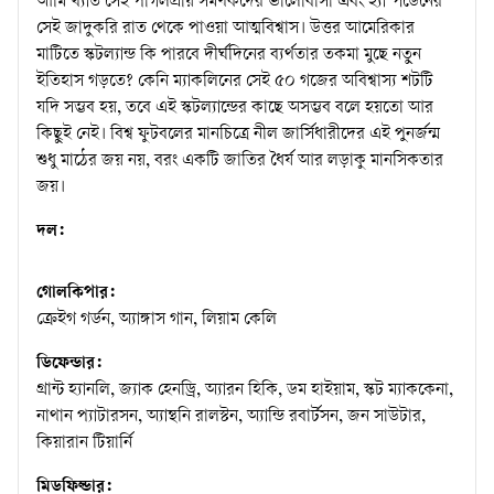
আর্মি’খ্যাত সেই পাগলপ্রায় সমর্থকদের ভালোবাসা এবং হ্যাম্পডেনের
সেই জাদুকরি রাত থেকে পাওয়া আত্মবিশ্বাস। উত্তর আমেরিকার
মাটিতে স্কটল্যান্ড কি পারবে দীর্ঘদিনের ব্যর্থতার তকমা মুছে নতুন
ইতিহাস গড়তে? কেনি ম্যাকলিনের সেই ৫০ গজের অবিশ্বাস্য শটটি
যদি সম্ভব হয়, তবে এই স্কটল্যান্ডের কাছে অসম্ভব বলে হয়তো আর
কিছুই নেই। বিশ্ব ফুটবলের মানচিত্রে নীল জার্সিধারীদের এই পুনর্জন্ম
শুধু মাঠের জয় নয়, বরং একটি জাতির ধৈর্য আর লড়াকু মানসিকতার
জয়।
দল:
গোলকিপার:
ক্রেইগ গর্ডন, অ্যাঙ্গাস গান, লিয়াম কেলি
ডিফেন্ডার:
গ্রান্ট হ্যানলি, জ্যাক হেনড্রি, অ্যারন হিকি, ডম হাইয়াম, স্কট ম্যাককেনা,
নাথান প্যাটারসন, অ্যান্থনি রালস্টন, অ্যান্ডি রবার্টসন, জন সাউটার,
কিয়ারান টিয়ার্নি
মিডফিল্ডার: