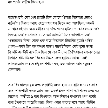
মূল পর্বেও পৌঁছে দিয়েছেন।
বাছাইপর্বের সেই শেষ রাতটি ছিল কোনো থ্রিলার সিনেমার চেয়েও
নাটকীয়। গ্রিসের কাছে হেরে যখন স্বপ্ন ফিকে হয়ে আসছিল, তখনই
ভাগ্যের ছোঁয়ায় অন্য সমীকরণে বেঁচে ফেরে স্কটল্যান্ড। আর ডেনমার্কের
বিরুদ্ধে সেই ফয়সালার ম্যাচে স্কট ম্যাকটোমিনের অবিশ্বাস্য সেই
‘ওভারহেড কিক’ থেকে শুরু করে কিয়েরান টিয়ার্নির বুলেট গতির
গোল—সবই ছিল রূপকথার মতো। ম্যাকটমিনের সেই শূন্যে ভাসা
কিকটি এতটাই নান্দনিক ছিল যে তার উচ্চতা ক্রিশ্চিয়ানো রোনালদোর
বিখ্যাত বাইসাইকেল কিকের উচ্চতাকেও ছাড়িয়ে গেছে। সেই
গোলগুলোর পেছনে শুধু পেশিশক্তি নয়, ছিল আবেগ আর বন্ধুত্বের
মেলবন্ধন।
তবে বিশ্বকাপের মূল মঞ্চে লড়াইটা সহজ হবে না। ব্রাজিল ও মরক্কোর
মতো শক্তিশালী দলগুলোর সঙ্গে একই গ্রুপে থাকা স্কটিশদের জন্য বড়
চ্যালেঞ্জ। অতীতে ৯ বার বিশ্বকাপে অংশ নিলেও কখনোই গ্রুপ পর্বের
বাধা টপকাতে পারেনি তারা। কিন্তু এবার তাদের সঙ্গে আছে ‘টার্টান