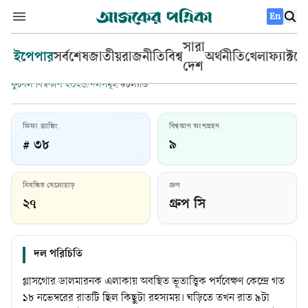
En
সারা
ইপেপার
সর্বশেষ
জাতীয়
রাজনীতি
বিশ্ব
অর্থনীতি
খেলা
ফ্যাক্টচ
দেশ
ফুটবল বিশ্বকাপ ২০২৬
/
দলসমূহ
/
স্কটল্যান্ড
ফিফা র‍্যাঙ্কিং
বিশ্বকাপ অংশগ্রহণ
# ৩৮
৯
স্কটল্যান্ড
নিবন্ধিত খেলোয়াড়
গ্রুপ
প্রধান কোচ:
স্টিভ ক্লার্ক
২৭
গ্রুপ সি
দল পরিচিতি
গ্লাসগোর ডালমারনক এলাকায় অবস্থিত ভূতাত্ত্বিক পর্যবেক্ষণ কেন্দ্রে গত
১৮ নভেম্বরের রাতটি ছিল কিছুটা রহস্যময়। ঘড়িতে তখন রাত ৯টা