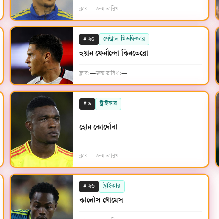
ক্লাব:
—
জন্ম তারিখ:
—
#
সেন্ট্রাল মিডফিল্ডার
২০
হুয়ান ফের্নান্দো কিনতেরো
ক্লাব:
—
জন্ম তারিখ:
—
#
স্ট্রাইকার
৯
হোন কোর্দোবা
ক্লাব:
—
জন্ম তারিখ:
—
#
স্ট্রাইকার
২৬
কার্লোস গোমেস