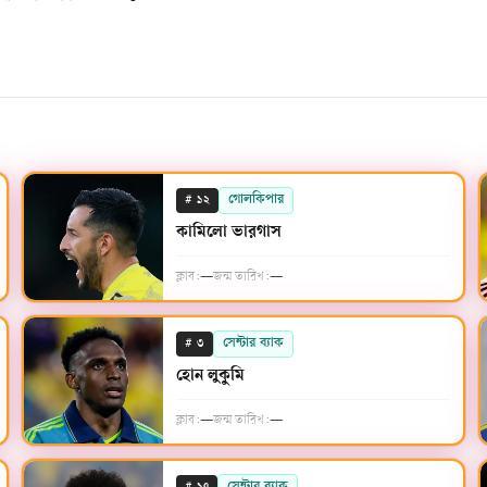
#
গোলকিপার
১২
কামিলো ভারগাস
ক্লাব:
—
জন্ম তারিখ:
—
#
সেন্টার ব্যাক
৩
হোন লুকুমি
ক্লাব:
—
জন্ম তারিখ:
—