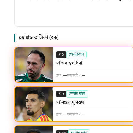
স্কোয়াড তালিকা (
২৬
)
#
গোলকিপার
১
দাভিদ ওসপিনা
ক্লাব:
—
জন্ম তারিখ:
—
#
সেন্টার ব্যাক
২
দানিয়েল মুনিওস
ক্লাব:
—
জন্ম তারিখ:
—