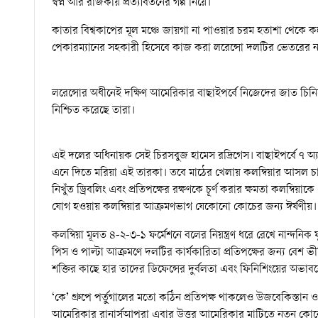
স্বপ্ন আর রাজকীয় প্রত্যাবর্তনের গল্প নিয়ে।
কাতার বিশ্বকাপের মূল মঞ্চে জায়গা না পাওয়ার চরম হতাশা থেকে কল
পেকারম্যানের সহকারী হিসেবে কাজ করা লরেন্সো দলটির ভেতরের ন
লরেন্সোর অধীনেই দক্ষিণ আমেরিকার বাছাইপর্বে নিজেদের জাত চিনিয়
নিশ্চিত করেছে তারা।
এই দলের অধিনায়ক সেই চিরসবুজ হামেস রদ্রিগেস। বাছাইপর্বে ৭ অ্যাস
এনে দিতে মরিয়া এই তারকা। তবে মাঠের খেলায় কলম্বিয়ার আসল চাল
নিখুঁত ড্রিবলিং এবং প্রতিপক্ষের রক্ষণকে চূর্ণ করার ক্ষমতা কলম্
যোগ হওয়ায় কলম্বিয়ার আক্রমণভাগ যেকোনো কোচের জন্য ঈর্ষণীয়।
কলম্বিয়া মূলত ৪-২-৩-১ ফর্মেশনে বলের নিয়ন্ত্রণ ধরে রেখে নান্দ
পিস ও পাল্টা আক্রমণে দলটির কার্যকারিতা প্রতিপক্ষের জন্য বেশ ভীত
শক্তির কাছে হার তাদের ডিফেন্সের দুর্বলতা এবং ফিনিশিংয়ের অভাব
‘কে’ গ্রুপে পর্তুগালের মতো কঠিন প্রতিপক্ষ থাকলেও উজবেকিস্তা
আমেরিকার রানার্সআপরা এবার উত্তর আমেরিকার মাটিতে নতুন কোনো 