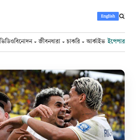
English
ভিডিও
বিনোদন
জীবনধারা
চাকরি
আর্কাইভ
ইপেপার