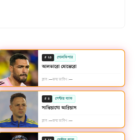
#
গোলকিপার
২৪
আলভারো মোন্তেরো
ক্লাব:
—
জন্ম তারিখ:
—
#
সেন্টার ব্যাক
৪
সান্তিয়াগো আরিয়াস
ক্লাব:
—
জন্ম তারিখ:
—