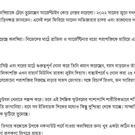
ম্বিয়াকে টেনে তুলেছেন আর্জেন্টাইন কোচ নেস্তর লরেন্সো। ২০২২ সালের জুনে য
াড়িনক্ষত্র জানতেন। এসেই দলে ফিরিয়ে আনেন অভিজ্ঞতার চাদর এবং তারুণ্যের 
েছে কলম্বিয়া। নিজেদের মাঠে ব্রাজিল ও আর্জেন্টিনার মতো পরাশক্তিকে হারিয়ে 
িস্ট এবং ঘরের মাঠে গুরুত্বপূর্ণ গোল করে তিনি প্রমাণ করেছেন, বয়স বাড়লেও তাঁ
িকাশক্তি এখন বায়ার্ন মিউনিখ তারকা লুইস দিয়াস। বাছাইপর্বে ৭ গোল করা ২৮ ব
বিয়াকে যেকোনো পরাশক্তির বিরুদ্ধে লড়ার সাহস জোগায়। সঙ্গে রিচার্দ রিওস, জন আর
নিক ফুটবল খেলতে পছন্দ করে। তবে এই শৈল্পিক ফুটবলের পাশাপাশি শারীরিকভাবে 
ি জাগানিয়া। তবে সব ইতিবাচক দিকের মধ্যেও কিছু দুশ্চিন্তা থেকে যাচ্ছে। সাম্প্
কে ফুটিয়ে তুলেছে।
ন ও ডিআর কঙ্গোকে টপকে নকআউট পর্বে যাওয়া কলম্বিয়ার জন্য খুব একটা কঠিন হওয়
রূপকথা লিখতে প্রস্তুত।