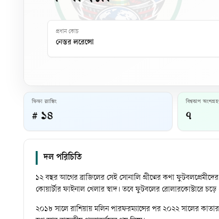
প্রধান কোচ
নেস্তর লরেন্সো
ফিফা র‍্যাঙ্কিং
বিশ্বকাপ অংশগ্র
# ১৪
৭
দল পরিচিতি
১২ বছর আগের ব্রাজিলের সেই সোনালি গ্রীষ্মের কথা ফুটবলপ্রেমীদের
কোয়ার্টার ফাইনাল খেলার স্বাদ। তবে ফুটবলের রোলারকোস্টারে চড়
২০১৮ সালে রাশিয়ায় মলিন পারফরম্যান্সের পর ২০২২ সালের কাতার বি