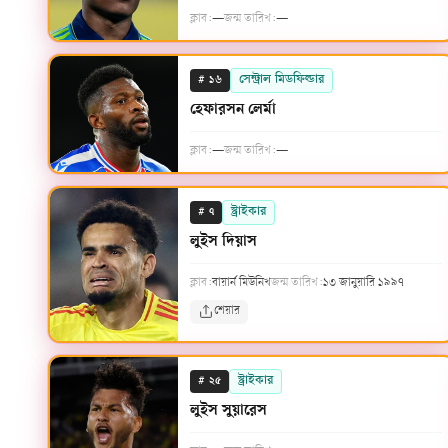
ক্লাব:
—
জন্ম তারিখ:
—
#
সেন্ট্রাল মিডফিল্ডার
১৬
হেফারসন লের্মা
ক্লাব:
—
জন্ম তারিখ:
—
#
স্ট্রাইকার
৭
লুইস দিয়াস
ক্লাব:
বায়ার্ন মিউনিখ
জন্ম তারিখ:
১৩ জানুয়ারি ১৯৯৭
শেয়ার
#
স্ট্রাইকার
২৫
লুইস সুয়ারেস