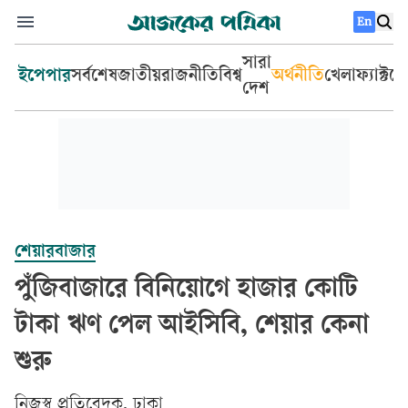
En
সারা
ইপেপার
সর্বশেষ
জাতীয়
রাজনীতি
বিশ্ব
অর্থনীতি
খেলা
ফ্যাক্টচ
দেশ
শেয়ারবাজার
পুঁজিবাজারে বিনিয়োগে হাজার কোটি
টাকা ঋণ পেল আইসিবি, শেয়ার কেনা
শুরু
‎নিজস্ব প্রতিবেদক, ঢাকা‎