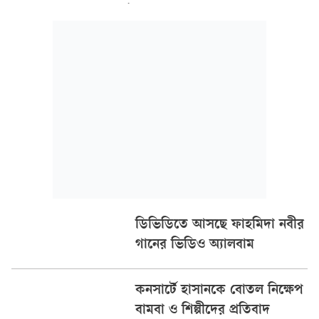
চলমান বিশ্ব সফরে মঞ্চে উঠেই তারা দর্শকদের উদ্দেশে বারবার বলছে,
‘ফোনটা নামিয়ে রাখুন।’
ডিভিডিতে আসছে ফাহমিদা নবীর
গানের ভিডিও অ্যালবাম
কনসার্টে হাসানকে বোতল নিক্ষেপ
বামবা ও শিল্পীদের প্রতিবাদ