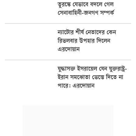
তুরস্কে যেভাবে বদলে গেল
সেনাবাহিনী-জনগণ সম্পর্ক
ন্যাটোর শীর্ষ নেতাদের কেন
রিভলবার উপহার দিলেন
এরদোয়ান
যুদ্ধাসক্ত ইসরায়েল যেন যুক্তরাষ্ট্র-
ইরান সমঝোতা ভেস্তে দিতে না
পারে: এরদোয়ান