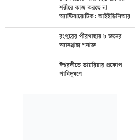
শরীরে কাজ করছে না
অ্যান্টিবায়োটিক: আইইডিসিআর
রংপুরের পীরগাছায় ৮ জনের
অ্যানথ্রাক্স শনাক্ত
ঈশ্বরদীতে ডায়রিয়ার প্রকোপ
পানিদূষণে