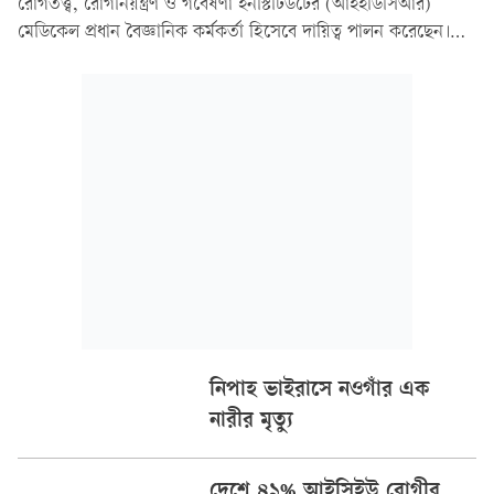
রোগতত্ত্ব, রোগনিয়ন্ত্রণ ও গবেষণা ইনস্টিটিউটের (আইইডিসিআর)
মেডিকেল প্রধান বৈজ্ঞানিক কর্মকর্তা হিসেবে দায়িত্ব পালন করেছেন।
২০২৫ সালের অক্টোবর মাসে মেডিকেল ভর্তি-ইচ্ছুকদের আন্দোলনে
সংহতি জানানোর কারণে তাঁকে ওএসডি করা হয়েছিল।
নিপাহ ভাইরাসে নওগাঁর এক
নারীর মৃত্যু
দেশে ৪১% আইসিইউ রোগীর