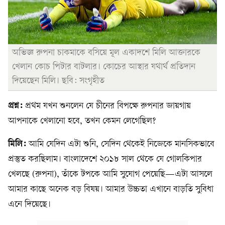
অভিজ্ঞ রুপনা চাকমাকে বসিয়ে মূল একাদশে মিলি আক্তারকে
খেলান কোচ পিটার বাটলার। কোচের আস্থার যথার্থ প্রতিদান
দিয়েছেন মিলি। ছবি: সংগৃহীত
প্রশ্ন:
প্রথম যখন শুনলেন যে চীনের বিপক্ষে রুপনার জায়গায়
আপনাকে খেলানো হবে, তখন কেমন লেগেছিল?
মিলি:
আমি যেদিন এটা শুনি, সেদিন থেকেই নিজেকে মানসিকভাবে
প্রস্তুত করছিলাম। বাংলাদেশে ২০১৮ সাল থেকে যে গোলকিপার
খেলছে (রুপনা), তাঁকে টপকে আমি সুযোগ পেয়েছি—এটা আসলে
আমার কাছে অনেক বড় বিষয়। আমার উচ্চতা এখানে বাড়তি সুবিধা
এনে দিয়েছে।