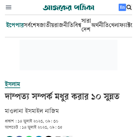
En
সারা
ইপেপার
সর্বশেষ
জাতীয়
রাজনীতি
বিশ্ব
অর্থনীতি
খেলা
ফ্যাক্টচ
দেশ
ইসলাম
দাম্পত্য সম্পর্ক মধুর করার ১০ সুন্নত
মাওলানা ইসমাইল নাজিম
প্রকাশ :
১৪ জুলাই ২০২৩, ০৯: ৩০
আপডেট :
১৪ জুলাই ২০২৩, ০৯: ৩৫