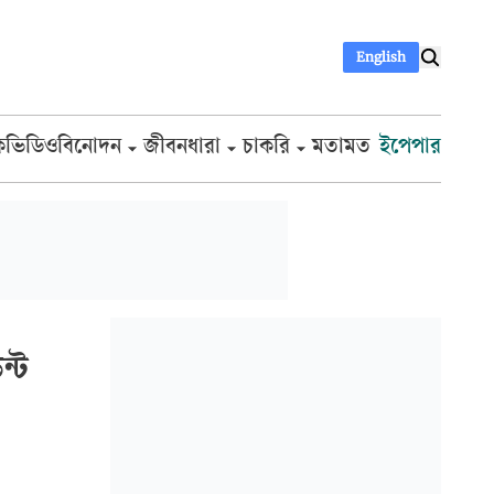
English
ক
ভিডিও
বিনোদন
জীবনধারা
চাকরি
মতামত
ইপেপার
ন্ট