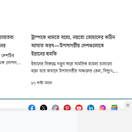
 মোজতবা
ট্রাম্পকে থামতে বলো, নয়তো তোমাদের কঠিন
নের
আঘাত করব—উপসাগরীয় দেশগুলোকে
ইরানের হুমকি
ন দেশটির
ে এক গোপন
ইরানের বিরুদ্ধে নতুন করে সামরিক হামলা চালানো
নিশ্চিত হতে
হলে তার জবাবে উপসাগরীয় অঞ্চলের তেল, বিদ্যুৎ,
নি সত্যিই
পানি ও অন্যান্য গুরুত্বপূর্ণ অবকাঠামোতে আঘাত
১০ ঘণ্টা আগে
েছে
হানার হুঁশিয়ারি দিয়েছে তেহরান। একই সঙ্গে সৌদি
্যাশনাল..
আরব, কাতার, ওমানসহ উপসাগরীয় দেশগুলোকে
যুক্তরাষ্ট্রের প্রেসিডেন্ট ডোনাল্ড...