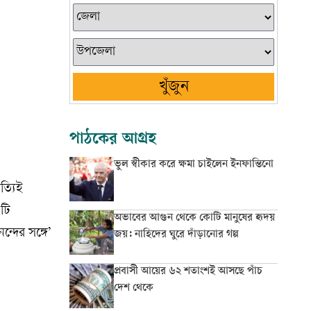
খুঁজুন
পাঠকের আগ্রহ
ভুল স্বীকার করে ক্ষমা চাইলেন ইনফান্তিনো
ত্যিই
এটি
অভাবের আগুন থেকে কোটি মানুষের হৃদয়
্দের সঙ্গে’
জয়: নাহিদের ঘুরে দাঁড়ানোর গল্প
প্রবাসী আয়ের ৬২ শতাংশই আসছে পাঁচ
দেশ থেকে