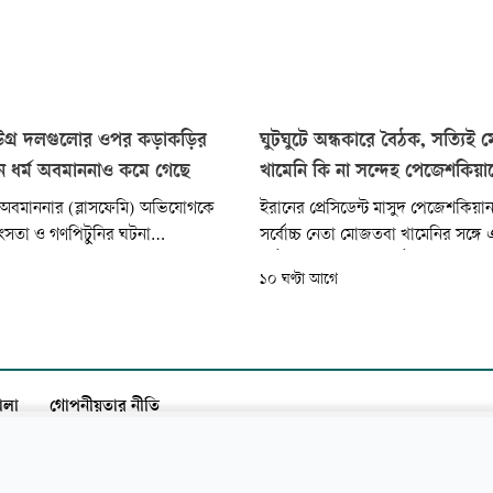
 উগ্র দলগুলোর ওপর কড়াকড়ির
ঘুটঘুটে অন্ধকারে বৈঠক, সত্যিই
নে ধর্ম অবমাননাও কমে গেছে
খামেনি কি না সন্দেহ পেজেশকিয়া
্ম অবমাননার (ব্লাসফেমি) অভিযোগকে
ইরানের প্রেসিডেন্ট মাসুদ পেজেশকিয়া
হিংসতা ও গণপিটুনির ঘটনা
সর্বোচ্চ নেতা মোজতবা খামেনির সঙ্গ
বে কমেছে। দেশটির সেনাপ্রধান ফিল্ড
বৈঠকে অংশ নিলেও, বৈঠক শেষে তিনি 
১০ ঘণ্টা আগে
ুনিরের তত্ত্বাবধানে উগ্র ইসলামপন্থী
পারেননি যে যাঁর সঙ্গে কথা বলেছেন তি
বিরুদ্ধে কঠোর অভিযানের ফলেই এই
খামেনি ছিলেন কি না—এমন দাবি কর
ে বলে সরকার, নিরাপত্তা সূত্র ও
ইরানভিত্তিক সংবাদমাধ্যম ইরান ইন্টারন
রাতে জানিয়েছে রয়টার্স
ালা
গোপনীয়তার নীতি