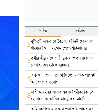
পঠিত
সর্বশেষ
ঘুটঘুটে অন্ধকারে বৈঠক, সত্যিই মোজতবা
১
খামেনি কি না সন্দেহ পেজেশকিয়ানের
কর্মীর স্ত্রীর সঙ্গে শারীরিক সম্পর্ক জামায়াত
২
নেতার, দল থেকে বহিষ্কার
ব্যাংক এশিয়া নিয়োগ দিচ্ছে, স্নাতক পাসেই
৩
আবেদনের সুযোগ
নারী আসনের সংসদ সদস্য বিথীকা বিনতে
৪
হোসাইনকে আসিফ মাহমুদের আইনি
নোটিশ
আইসিইউতে হাতকড়া পরা ছবি ভাইরাল: