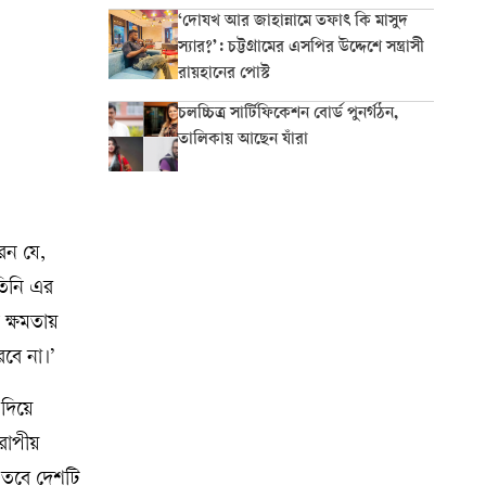
‘দোযখ আর জাহান্নামে তফাৎ কি মাসুদ
স্যার?’: চট্টগ্রামের এসপির উদ্দেশে সন্ত্রাসী
রায়হানের পোস্ট
চলচ্চিত্র সার্টিফিকেশন বোর্ড পুনর্গঠন,
তালিকায় আছেন যাঁরা
েন যে,
 তিনি এর
ক্ষমতায়
রবে না।’
 দিয়ে
উরোপীয়
, তবে দেশটি