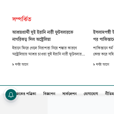
সম্পর্কিত
আশ্রয়প্রার্থী দুই ইরানি নারী ফুটবলারকে
ইসলামপন্থী
নাগরিকত্ব দিল অস্ট্রেলিয়া
পর পাকিস্তা
ইরানে ফিরে গেলে নিরাপত্তা নিয়ে শঙ্কার কারণে
পাকিস্তানে ধর
অস্ট্রেলিয়ায় আশ্রয় চাওয়া দুই ইরানি নারী ফুটবলার
কেন্দ্র করে স
ফাতেমেহ পাসানদিদেহ ও আতেফেহ রামেজানিসাদেহ
উল্লেখযোগ্যভা
৯ ঘণ্টা আগে
৯ ঘণ্টা আগে
অস্ট্রেলিয়ার নাগরিকত্ব পেয়েছেন। নতুন নাগরিকত্ব
মার্শাল আসিম ম
পাওয়াকে তাঁরা নিজেদের জীবনের এক গুরুত্বপূর্ণ ও
সংগঠনগুলোর 
আবেগঘন অধ্যায় হিসেবে বর্ণনা করেছেন।
পরিবর্তন এসেছ
বিশ্লেষকদের ব
আজকের পত্রিকা
বিজ্ঞাপন
সার্কুলেশন
যোগাযোগ
নীতিম