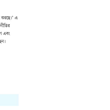
ি করছে।’ এ
টনীতির
ম্প এবং
ছেন।