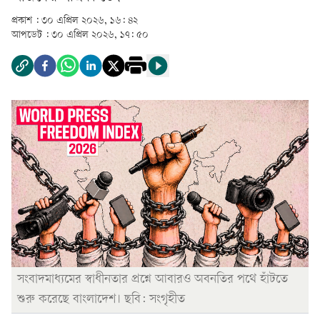
প্রকাশ :
৩০ এপ্রিল ২০২৬, ১৬: ৪২
আপডেট :
৩০ এপ্রিল ২০২৬, ১৭: ৫০
সংবাদমাধ্যমের স্বাধীনতার প্রশ্নে আবারও অবনতির পথে হাঁটতে
শুরু করেছে বাংলাদেশ। ছবি: সংগৃহীত