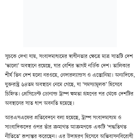
সূচকে দেখা যায়, সংবাদমাধ্যমের স্বাধীনতার ক্ষেত্রে মাত্র সাতটি দেশ
‘ভালো’ অবস্থানে রয়েছে, যার বেশির ভাগই নর্ডিক দেশ। তালিকার
শীর্ষ তিন দেশ হলো নরওয়ে, নেদারল্যান্ডস ও এস্তোনিয়া। অন্যদিকে,
যুক্তরাষ্ট্র ৬৪তম অবস্থানে নেমে গেছে, যা ‘সমস্যামূলক’ হিসেবে
চিহ্নিত। প্রেসিডেন্ট ডোনাল্ড ট্রাম্প ক্ষমতা গ্রহণের পর থেকে দেশটির
অবস্থানের সাত ধাপ অবনতি হয়েছে।
আরএসএফের প্রতিবেদনে বলা হয়েছে, ট্রাম্প সংবাদমাধ্যম ও
সাংবাদিকদের ওপর তাঁর ক্রমাগত আক্রমণকে একটি ‘পদ্ধতিগত
নীতিতে’ রূপান্তর করেছেন। এর উদাহরণ হিসেবে অভিবাসনবিরোধী