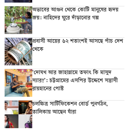
অভাবের আগুন থেকে কোটি মানুষের হৃদয়
জয়: নাহিদের ঘুরে দাঁড়ানোর গল্প
প্রবাসী আয়ের ৬২ শতাংশই আসছে পাঁচ দেশ
থেকে
‘দোযখ আর জাহান্নামে তফাৎ কি মাসুদ
স্যার?’: চট্টগ্রামের এসপির উদ্দেশে সন্ত্রাসী
রায়হানের পোস্ট
চলচ্চিত্র সার্টিফিকেশন বোর্ড পুনর্গঠন,
তালিকায় আছেন যাঁরা