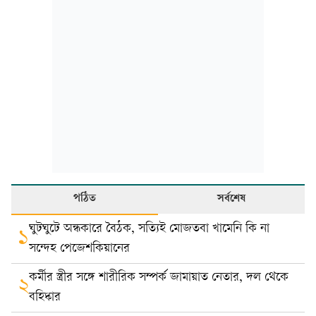
পঠিত
সর্বশেষ
ঘুটঘুটে অন্ধকারে বৈঠক, সত্যিই মোজতবা খামেনি কি না
১
সন্দেহ পেজেশকিয়ানের
কর্মীর স্ত্রীর সঙ্গে শারীরিক সম্পর্ক জামায়াত নেতার, দল থেকে
২
বহিষ্কার