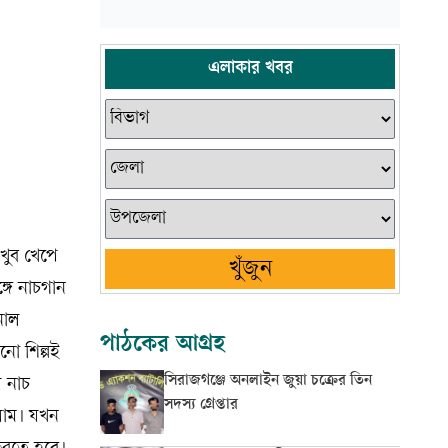
এলাকার খবর
খুব খেপে
খুঁজুন
্গে নাচগান
নাল
পাঠকের আগ্রহ
ো শিল্পই
সিরাজগঞ্জে অনলাইন জুয়া চক্রের তিন
ে নাচ
সদস্য গ্রেপ্তার
লাম। যখন