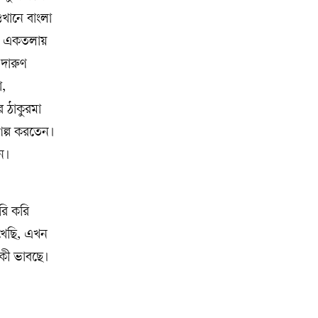
খানে বাংলা
ন। একতলায়
দারুণ
ো,
 ঠাকুরমা
গল্প করতেন।
েন।
রি করি
খেছি, এখন
 কী ভাবছে।