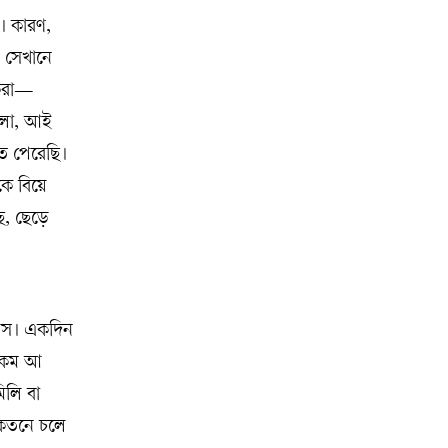
। কারণ,
 সেখানে
 করা—
হলো, আই
ে পেরেছি।
ে বিয়ে
ছ, ছেড়ে
বয়স। একদিন
িকেম আ
িলি বা
কেতনে চলে