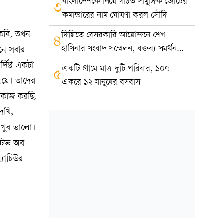
বাংলাদেশকে নিয়ে গঠিত সামুদ্রিক জোটের
৩
কমান্ডারের নাম ঘোষণা করল সৌদি
করি, তখন
দিল্লিতে বেসরকারি আয়োজনে শেখ
৪
হাসিনার সংবাদ সম্মেলন, বক্তব্য সমর্থন
নে সবার
করে না সরকার: ভারত
দিষ্ট একটা
একটি গ্রামে মাত্র দুটি পরিবার, ১০৭
৫
েয়ে। তাদের
একরে ১২ মানুষের বসবাস
 কাজ করছি,
েখি,
’ খুব ভালো।
কটিভ অব
যাচিউর