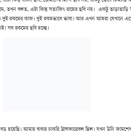
টা কিন্তু বাংলা ছবি; তোমাদের হিন্দি ছবি নয়, একটু ভেবে রিঅ্যাক্ট
ম, তখন বলত, এটা কিন্তু সত্যজিৎ রায়ের ছবি নয়। একটু তাড়াতাড়ি
্রিতে দুই রকমের কাজ। দুই রকমভাবে ভাবা। আর এখন আমরা যেখানে এস
ই। সব রকমের ছবি হচ্ছে।
বড় হয়েছি। আমার বাবার চাকরি ট্রান্সফারেবল ছিল। যখন উনি জামশে