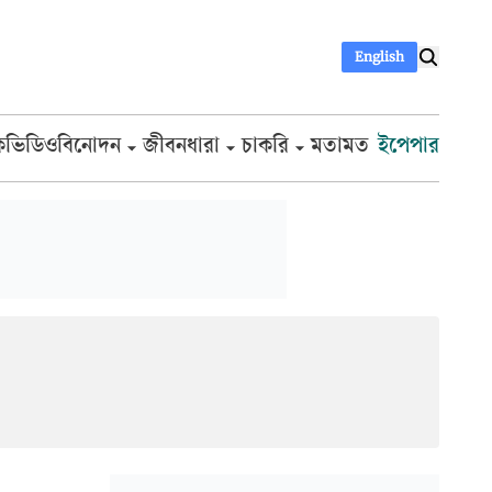
English
ক
ভিডিও
বিনোদন
জীবনধারা
চাকরি
মতামত
ইপেপার