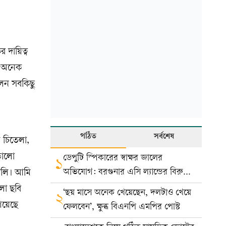
র দায়িত্ব
ে অনেক
লেন সবকিছু
পঠিত
সর্বশেষ
 চিতেলা,
 ভালো
ডেপুটি স্পিকারের স্বাক্ষর জালের
১
অভিযোগ: বরগুনার এসি ল্যান্ডের বিরুদ্ধে
বলি। আমি
মামলা
লো ছবি
‘ছয় মাসে অনেক খেয়েছেন, দলটাও খেয়ে
২
েয়েছে
ফেলবেন’, ক্ষুব্ধ বিএনপি এমপির পোস্ট