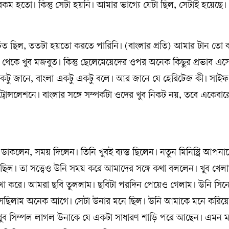
কম হতো। কিন্তু সেটা হয়নি। আমার ভাগ্যে যেটা ছিল, সেটাই হয়েছে
িত ছিল, ততটা হয়তো করতে পারিনি। (বাংলার প্রতি) আমার টান তো
 থেকে খুব মজবুত। কিন্তু ছেলেমেয়েদের ওপর অনেক কিছুর প্রভাব এস
টু জানে, বাংলা একটু একটু বলে। আর জানে যে হেরিটেজ কী। সাইফ রব
রান্সলেশনে। বাংলার সঙ্গে সম্পর্কটা ওদের খুব নিকট নয়, তবে একেবার
র ডাকলেন, সময় দিলেন। তিনি খুবই ব্যস্ত ছিলেন। নতুন মিনিস্ট্রি আপনাদের
িটিং ছিল। তা সত্ত্বেও উনি সময় করে আমাদের সঙ্গে কথা বললেন। খুব খে
খা করে। আমরা ছবি তুললাম। ছবিটা পরদিন পেয়েও গেলাম। উনি সিনেম
ছিলাম অনেক আগে। সেটা উনার মনে ছিল। উনি আমাকে মনে করিয়ে
ুব সিম্পল লাগল উনাকে যে একটা সাধারণ শাড়ি পরে আছেন। এমন 