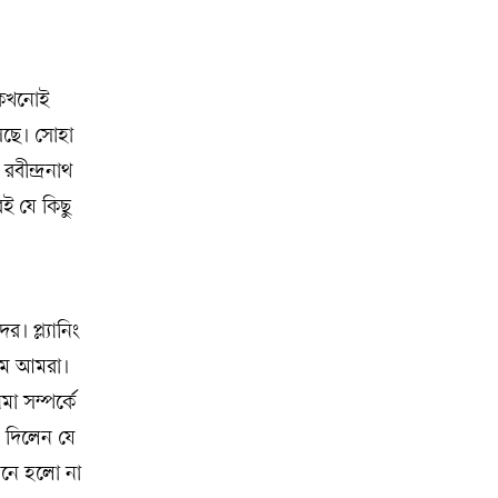
।
 কখনোই
েছে। সোহা
ীন্দ্রনাথ
েই যে কিছু
। প্ল্যানিং
লাম আমরা।
া সম্পর্কে
 দিলেন যে
মনে হলো না