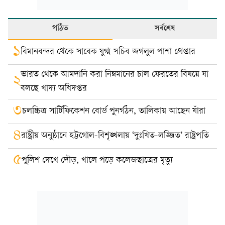
পঠিত
সর্বশেষ
১
বিমানবন্দর থেকে সাবেক যুগ্ম সচিব জগলুল পাশা গ্রেপ্তার
ভারত থেকে আমদানি করা নিম্নমানের চাল ফেরতের বিষয়ে যা
২
বলছে খাদ্য অধিদপ্তর
৩
চলচ্চিত্র সার্টিফিকেশন বোর্ড পুনর্গঠন, তালিকায় আছেন যাঁরা
৪
রাষ্ট্রীয় অনুষ্ঠানে হট্টগোল-বিশৃঙ্খলায় ‘দুঃখিত-লজ্জিত’ রাষ্ট্রপতি
৫
পুলিশ দেখে দৌড়, খালে পড়ে কলেজছাত্রের মৃত্যু