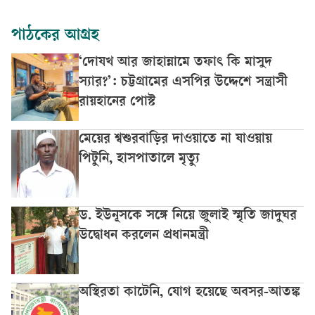
পাঠকের আগ্রহ
‘দোযখ আর জাহান্নামে তফাৎ কি মাসুদ
স্যার?’: চট্টগ্রামের এসপির উদ্দেশে সন্ত্রাসী
রায়হানের পোস্ট
মেয়ের শ্বশুরবাড়ির দাওয়াতে না যাওয়ায়
পিটুনি, হাসপাতালে মৃত্যু
ড. ইউনূসকে সঙ্গে নিয়ে জুলাই স্মৃতি জাদুঘর
উদ্বোধন করলেন প্রধানমন্ত্রী
অস্থিরতা কাটেনি, যোগ হয়েছে অবসর-আতঙ্ক