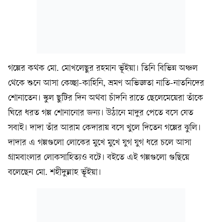
গল্পের কথক মো. মোখলেছুর রহমান ভূঁইয়া। তিনি বিভিন্ন অঞ্চল
থেকে শুনে আসা কেচ্ছা-কাহিনি, ভ্রমণ অভিজ্ঞতা নাতি-নাতনিদের
শোনাতেন। স্কুল ছুটির দিন অথবা চাঁদনি রাতে ছেলেমেয়েরা তাঁকে
ঘিরে ধরত গল্প শোনানোর জন্য। উঠানে মাদুর পেতে বসে যেত
সবাই। দাদা তাঁর আরাম কেদারায় বসে খুলে দিতেন গল্পের ঝুলি।
দাদার এ গল্পগুলো লোকের মুখে মুখে যুগ যুগ ধরে চলে আসা
গ্রামবাংলার লোকসাহিত্যও বটে। বইতে এই গল্পগুলো গুছিয়ে
বলেছেন মো. শহীদুল্লাহ ভূঁইয়া।