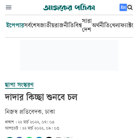
En
সারা
ইপেপার
সর্বশেষ
জাতীয়
রাজনীতি
বিশ্ব
অর্থনীতি
খেলা
ফ্যাক্টচ
দেশ
ছাপা সংস্করণ
দাদার কিচ্ছা শুনবে চল
নিজস্ব প্রতিবেদক, ঢাকা
প্রকাশ :
২২ মার্চ ২০২২, ০৭: ০৪
আপডেট :
২২ মার্চ ২০২২, ০৯: ০৩