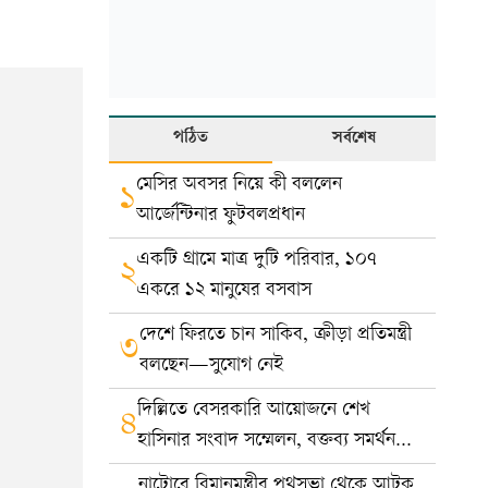
পঠিত
সর্বশেষ
মেসির অবসর নিয়ে কী বললেন
১
আর্জেন্টিনার ফুটবলপ্রধান
একটি গ্রামে মাত্র দুটি পরিবার, ১০৭
২
একরে ১২ মানুষের বসবাস
দেশে ফিরতে চান সাকিব, ক্রীড়া প্রতিমন্ত্রী
৩
বলছেন—সুযোগ নেই
দিল্লিতে বেসরকারি আয়োজনে শেখ
৪
হাসিনার সংবাদ সম্মেলন, বক্তব্য সমর্থন
করে না সরকার: ভারত
নাটোরে বিমানমন্ত্রীর পথসভা থেকে আটক