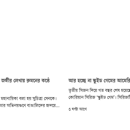
 জঙ্গীর লেখায় রুমনের কণ্ঠে
আর হচ্ছে না স্কুইড গেমের আমের
তৃতীয় সিজন দিয়ে গত বছর শেষ হয়েছে
কোরিয়ান সিরিজ ‘স্কুইড গেম’। সিরিজট
 মহানায়িকা বলা হয় সুচিত্রা সেনকে।
সাফল্যের পর এর আমেরিকান সংস্করণ
ে আর অভিনয়গুণে বাঙালিদের হৃদয়ে
৩ ঘণ্টা আগে
নিয়েছিল নেটফ্লিক্স। ডেভিড ফিঞ্চারে
িন। সেই সুচিত্রা সেনের নামে গান
এই স্পিন-অফ প্রকল্পটি তৈরির কথা 
িয় গীতিকার শহীদ মাহমুদ জঙ্গী।
পর্যন্ত তা বাতিল করা হয়েছে।