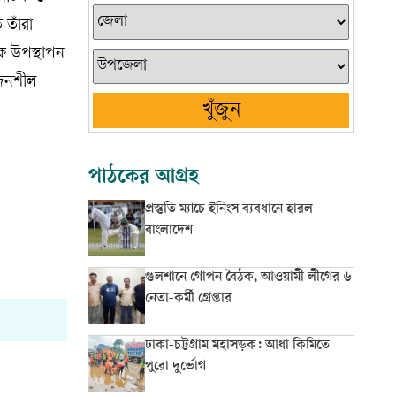
 তাঁরা
ষে উপস্থাপন
ৃজনশীল
খুঁজুন
পাঠকের আগ্রহ
প্রস্তুতি ম্যাচে ইনিংস ব্যবধানে হারল
বাংলাদেশ
গুলশানে গোপন বৈঠক, আওয়ামী লীগের ৬
নেতা-কর্মী গ্রেপ্তার
ঢাকা-চট্টগ্রাম মহাসড়ক: আধা কিমিতে
পুরো দুর্ভোগ