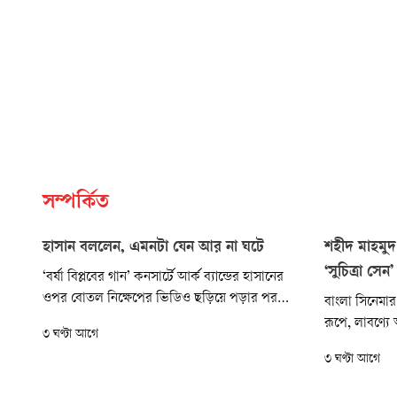
সম্পর্কিত
হাসান বললেন, এমনটা যেন আর না ঘটে
শহীদ মাহমুদ
‘সুচিত্রা সেন’
‘বর্ষা বিপ্লবের গান’ কনসার্টে আর্ক ব্যান্ডের হাসানের
ওপর বোতল নিক্ষেপের ভিডিও ছড়িয়ে পড়ার পর
বাংলা সিনেমার
প্রতিবাদে সরব সংগীতাঙ্গনের লোকজন। ব্যান্ডশিল্পীদের
রূপে, লাবণ্য
৩ ঘণ্টা আগে
সংগঠন বামবাসহ সংগীতশিল্পীদের অনেকে ক্ষোভ
আজও তিনি অমল
৩ ঘণ্টা আগে
প্রকাশ করে দোষী ব্যক্তিদের শাস্তির দাবি জানিয়েছেন।
লিখেছেন জনপ্র
আয়োজকদের দায়িত্বশীলতা নিয়েও প্রশ্ন তুলেছেন