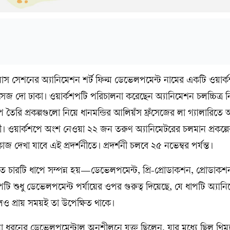
 মাস সেশনের অ্যানিমেশন শর্ট ফিল্ম ডেভেলপমেন্ট নামের একটি ওয়ার্
জ দো ঢাকা। ওয়ার্কশপটি পরিচালনা করেছেন অ্যানিমেশন চলচ্চিত্র নির
ৈরি প্রকল্পগুলো নিয়ে ধানমন্ডির আলিয়ঁস ফ্রঁসেজের লা গ্যালারিতে
্শনী। ওয়ার্কশপে অংশ নেওয়া ২২ জন তরুণ অ্যানিমেটরের চলমান প্রকল্পে
াজ দেখা যাবে এই প্রদর্শনীতে। প্রদর্শনী চলবে ২৫ নভেম্বর পর্যন্ত।
ত চারটি ধাপে সম্পন্ন হয়—ডেভেলপমেন্ট, প্রি-প্রোডাকশন, প্রোডাক
টি শুধু ডেভেলপমেন্ট পর্যায়ের ওপর গুরুত্ব দিয়েছে, যে ধাপটি অ্যান
হলেও প্রায় সময়ই তা উপেক্ষিত থাকে।
না ধরনের ডেভেলপমেন্টাল অনুশীলনে যুক্ত ছিলেন, যার মধ্যে ছিল থিম্