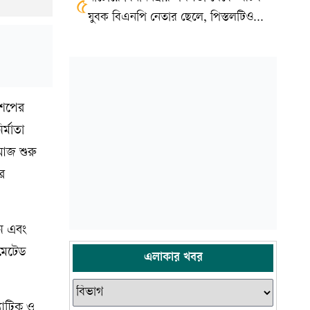
৫
যুবক বিএনপি নেতার ছেলে, পিস্তলটিও
খেলনা
কশপের
্মাতা
 আজ শুরু
র
শন এবং
িমেটেড
এলাকার খবর
যাটিক ও