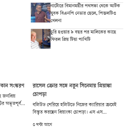
নাটোরে বিমানমন্ত্রীর পথসভা থেকে আটক
যুবক বিএনপি নেতার ছেলে, পিস্তলটিও
খেলনা
চুরি হওয়ার ৯ বছর পর মালিকের কাছে
ফিরল প্রিয় টিয়া পাখিটি
িকান সংস্করণ
রাসেল ক্রোর সঙ্গে নতুন সিনেমায় প্রিয়াঙ্কা
চোপড়া
 জনপ্রিয়
ির অভূতপূর্ব
বলিউড পেরিয়ে হলিউডে নিজের ক্যারিয়ার ক্রমেই
 তৈরির উদ্যোগ
বিস্তৃত করছেন প্রিয়াংকা চোপড়া। এস এস
র পরিচালনায়
রাজামৌলির ‘বারাণসী’ নিয়ে যখন ভক্তদের অপেক্ষা
৩ ঘণ্টা আগে
থাকলেও শেষ
তুঙ্গে, তখন নতুন এক হলিউড প্রজেক্টের ঘোষণা দিয়ে
চমকে দিলেন অভিনেত্রী। ‘প্রেডেটরস’খ্যাত পরিচালক