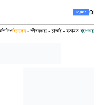
English
ক
ভিডিও
বিনোদন
জীবনধারা
চাকরি
মতামত
ইপেপার