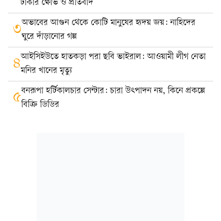
ঢাকার ক্ষোভ ও প্রতিবাদ
অভাবের আগুন থেকে কোটি মানুষের হৃদয় জয়: নাহিদের
৩
ঘুরে দাঁড়ানোর গল্প
আইসিইউতে হাতকড়া পরা ছবি ভাইরাল: আওয়ামী লীগ নেতা
৪
মনির খানের মৃত্যু
বনরূপা হর্টিকালচার সেন্টার: চারা উৎপাদন নয়, কিনে প্রকল্পে
৫
বিক্রি ডিডির