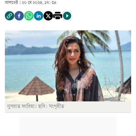
আপডেট :
২০ মে ২০২৫, ১৭: ৩৪
নুসরাত ফারিয়া। ছবি: সংগৃহীত