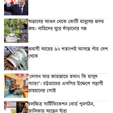
অভাবের আগুন থেকে কোটি মানুষের হৃদয়
জয়: নাহিদের ঘুরে দাঁড়ানোর গল্প
প্রবাসী আয়ের ৬২ শতাংশই আসছে পাঁচ দেশ
থেকে
‘দোযখ আর জাহান্নামে তফাৎ কি মাসুদ
স্যার?’: চট্টগ্রামের এসপির উদ্দেশে সন্ত্রাসী
রায়হানের পোস্ট
চলচ্চিত্র সার্টিফিকেশন বোর্ড পুনর্গঠন,
তালিকায় আছেন যাঁরা