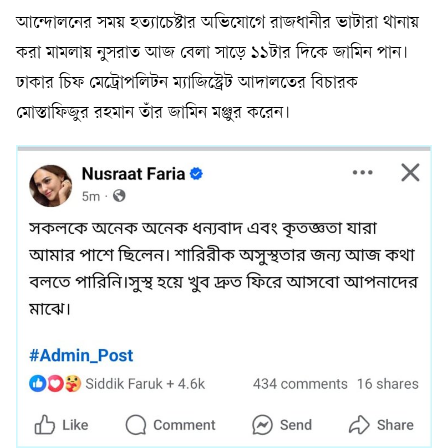
আন্দোলনের সময় হত্যাচেষ্টার অভিযোগে রাজধানীর ভাটারা থানায়
করা মামলায় নুসরাত আজ বেলা সাড়ে ১১টার দিকে জামিন পান।
ঢাকার চিফ মেট্রোপলিটন ম্যাজিস্ট্রেট আদালতের বিচারক
মোস্তাফিজুর রহমান তাঁর জামিন মঞ্জুর করেন।