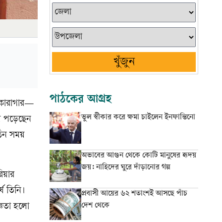
খুঁজুন
পাঠকের আগ্রহ
, কারাগার—
ভুল স্বীকার করে ক্ষমা চাইলেন ইনফান্তিনো
য়ে পড়েছেন
ঠিন সময়
অভাবের আগুন থেকে কোটি মানুষের হৃদয়
জয়: নাহিদের ঘুরে দাঁড়ানোর গল্প
িয়ার
ষ তিনি।
প্রবাসী আয়ের ৬২ শতাংশই আসছে পাঁচ
দেশ থেকে
্ঞতা হলো