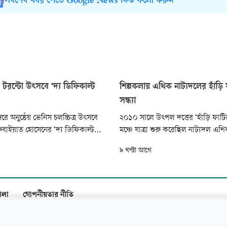
সর্বশেষ খবর পেতে Google News ফিড ফলো করুন
টরন্টো উৎসবে ‘দ্য ডিফিকাল্ট
শিল্পকলায় এথিক নাট্যদলের হাঁড়
সন্ধ্যা
বরে অনুষ্ঠেয় ভেনিস চলচ্চিত্র উৎসবে
২০১০ সালে উৎপল দত্তের ‘হাঁড়ি ফাটি
 রুবাইয়াত হোসেনের ‘দ্য ডিফিকাল্ট
মঞ্চে যাত্রা শুরু করেছিল নাট্যদল এ
র। ২ সেপ্টেম্বর শুরু হতে যাওয়া
মাথায় অনুষ্ঠিত হতে যাচ্ছে নাটকটির 
৯ ঘণ্টা আগে
 আসরে রিজোন্তি কম্পিটিশন বিভাগে
২২ আগস্ট সন্ধ্যা ৭টায় বাংলাদেশ শিল্
সিনেমাটি। আন্তর্জাতিক প্রিমিয়ারের
এক্সপেরিমেন্টাল থিয়েটার হলে দেখা যা
লচ্চিত্র উৎসবে সিনেমাটির
ফাটিবে নাটকের শততম প্রদর্শনী।
র...
ালা
গোপনীয়তার নীতি