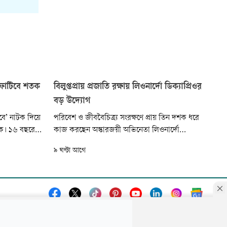
ি ফাটিবে শতক
বিলুপ্তপ্রায় প্রজাতি রক্ষায় লিওনার্দো ডিক্যাপ্রিওর
বড় উদ্যোগ
বে’ নাটক দিয়ে
পরিবেশ ও জীববৈচিত্র্য সংরক্ষণে প্রায় তিন দশক ধরে
থিক। ১৬ বছরের
কাজ করছেন অস্কারজয়ী অভিনেতা লিওনার্দো
শততম মঞ্চায়ন।
ডিক্যাপ্রিও। ১৯৯৮ সালে ‘লিওনার্দো ডিক্যাপ্রিও
৯ ঘণ্টা আগে
পকলা একাডেমির
ফাউন্ডেশন’ সংস্থার মাধ্যমে এ কাজ শুরু করেন তিনি।
বে হাঁড়ি
পরে ২০২১ সালে পরিবেশ বিজ্ঞানী ও গবেষকদের যুক্ত
করে এ ফাউন্ডেশনকে বিস্তৃত করে নতুন নাম দেন ‘রি:
ওয়াইল্ড’।