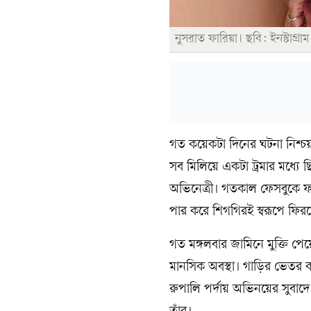
নুসরাত ফারিয়া। ছবি: ইনস্টাগ্রাম
গত কয়েকটা দিনের ঘটনা নিশ্চয়ই
সব মিলিয়ে একটা ট্রমার মধ্যে
অভিনেত্রী। গতকাল ফেসবুকে ফ
পার করে শিগগিরই স্বরূপে ফিরত
গত মঙ্গলবার জামিনে মুক্তি প
মানসিক অবস্থা। গাড়ির ভেতর ক
রুপালি পর্দায় অভিনয়ের সুবা