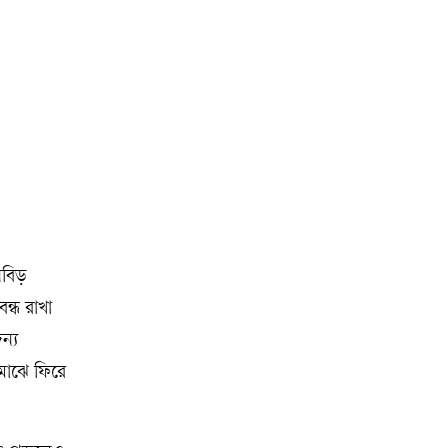
িবিড়
ন্ধ রাখা
ন্য
মাঝে ফিরে