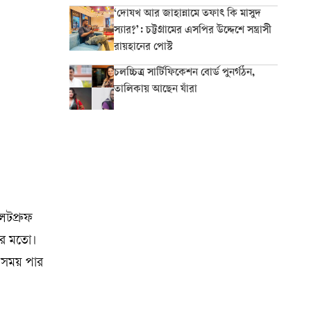
‘দোযখ আর জাহান্নামে তফাৎ কি মাসুদ
স্যার?’: চট্টগ্রামের এসপির উদ্দেশে সন্ত্রাসী
রায়হানের পোস্ট
চলচ্চিত্র সার্টিফিকেশন বোর্ড পুনর্গঠন,
তালিকায় আছেন যাঁরা
েটপ্রুফ
নের মতো।
ু সময় পার