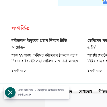
সম্পর্কিত
রবীন্দ্রনাথ ঠাকুরের প্রয়াণ দিবসে টিভি
ভেনিসের পর 
আয়োজন
ব্রাইড’
আজ ২২ শ্রাবণ। কবিগুরু রবীন্দ্রনাথ ঠাকুরের প্রয়াণ
আগামী সেপ্টেম্
দিবস। কবির প্রতি শ্রদ্ধা জানিয়ে আজ নানা আয়োজন
প্রিমিয়ার হবে
সাজিয়েছে দেশের টিভি চ্যানেলগুলো। নির্বাচিত
ব্রাইড’ সিনেমা
৯ ঘণ্টা আগে
৯ ঘণ্টা আগে
কয়েকটি চ্যানেলের আয়োজনের খবর থাকছে এই
উৎসবের ৮৩তম
প্রতিবেদনে।
জায়গা পেয়েছে 
আগে আরও এক চ
অন্তর্ভুক্তির খব
রেশন কার্ড আর ৭ ঐতিহাসিক আইকনিক বিয়ের
আজকের পত্রিকা
বিজ্ঞাপন
সার্কুলেশন
যোগাযোগ
নীতিম
পোশাকের গল্প