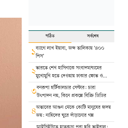
পঠিত
সর্বশেষ
ব্যাগে লাখ ইয়াবা, জব্দ তালিকায় ‘৪০০
১
পিস’
ভারতে শেখ হাসিনাকে সংবাদমাধ্যমের
২
মুখোমুখি হতে দেওয়ায় ঢাকার ক্ষোভ ও
প্রতিবাদ
বনরূপা হর্টিকালচার সেন্টার: চারা
৩
উৎপাদন নয়, কিনে প্রকল্পে বিক্রি ডিডির
অভাবের আগুন থেকে কোটি মানুষের হৃদয়
৪
জয়: নাহিদের ঘুরে দাঁড়ানোর গল্প
আইসিইউতে হাতকড়া পরা ছবি ভাইরাল: