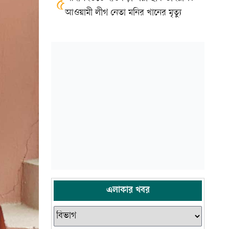
৫
আওয়ামী লীগ নেতা মনির খানের মৃত্যু
এলাকার খবর