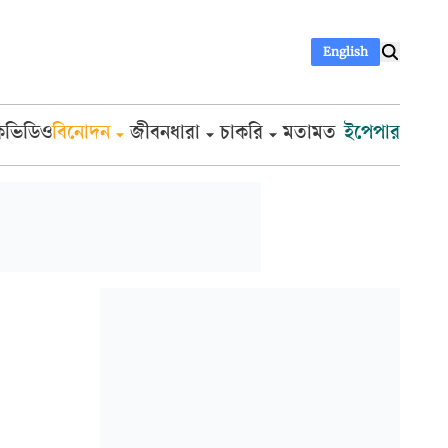
English
ক
ভিডিও
বিনোদন
জীবনধারা
চাকরি
মতামত
ইপেপার