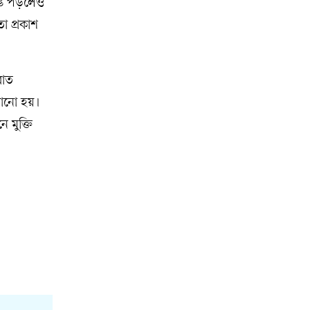
েঙে পড়লেও
া প্রকাশ
রাত
েখানো হয়।
 মুক্তি