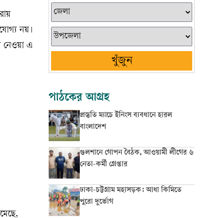
ারায়
ণযোগ্য নয়।
ে নেওয়া এ
খুঁজুন
পাঠকের আগ্রহ
প্রস্তুতি ম্যাচে ইনিংস ব্যবধানে হারল
বাংলাদেশ
গুলশানে গোপন বৈঠক, আওয়ামী লীগের ৬
নেতা-কর্মী গ্রেপ্তার
ঢাকা-চট্টগ্রাম মহাসড়ক: আধা কিমিতে
পুরো দুর্ভোগ
কমেছে,