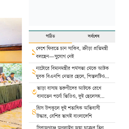
পঠিত
সর্বশেষ
দেশে ফিরতে চান সাকিব, ক্রীড়া প্রতিমন্ত্রী
১
বলছেন—সুযোগ নেই
নাটোরে বিমানমন্ত্রীর পথসভা থেকে আটক
২
যুবক বিএনপি নেতার ছেলে, পিস্তলটিও
খেলনা
ভাড়া বাসায় তরুণীদের আটকে রেখে
৩
বানাতেন পর্নো ভিডিও, দুই ছেলেসহ
দম্পতি গ্রেপ্তার
গ্রিস উপকূলে দুই শতাধিক অভিবাসী
৪
উদ্ধার, বেশির ভাগই বাংলাদেশি
সিরাজগঞ্জে অনলাইন জুয়া চক্রের তিন