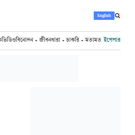
English
ক
ভিডিও
বিনোদন
জীবনধারা
চাকরি
মতামত
ইপেপার