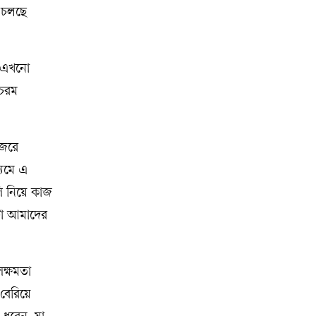
া চলছে
তি এখনো
 চরম
নজরে
্যমে এ
ি নিয়ে কাজ
েটা আমাদের
সক্ষমতা
বেরিয়ে