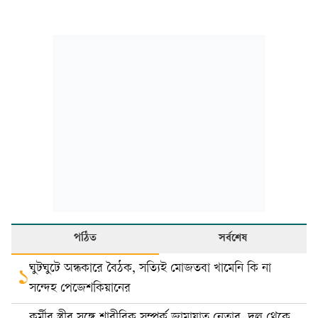
পঠিত
সর্বশেষ
ঘুটঘুটে অন্ধকারে বৈঠক, সত্যিই মোজতবা খামেনি কি না
১
সন্দেহ পেজেশকিয়ানের
কর্মীর স্ত্রীর সঙ্গে শারীরিক সম্পর্ক জামায়াত নেতার, দল থেকে