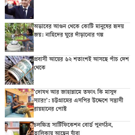
অভাবের আগুন থেকে কোটি মানুষের হৃদয়
জয়: নাহিদের ঘুরে দাঁড়ানোর গল্প
প্রবাসী আয়ের ৬২ শতাংশই আসছে পাঁচ দেশ
থেকে
‘দোযখ আর জাহান্নামে তফাৎ কি মাসুদ
স্যার?’: চট্টগ্রামের এসপির উদ্দেশে সন্ত্রাসী
রায়হানের পোস্ট
চলচ্চিত্র সার্টিফিকেশন বোর্ড পুনর্গঠন,
তালিকায় আছেন যাঁরা