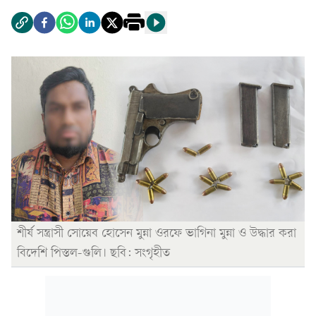
শীর্ষ সন্ত্রাসী সোয়েব হোসেন মুন্না ওরফে ভাগিনা মুন্না ও উদ্ধার করা
বিদেশি পিস্তল-গুলি। ছবি: সংগৃহীত