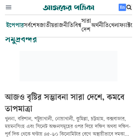
En
সারা
ইপেপার
সর্বশেষ
জাতীয়
রাজনীতি
বিশ্ব
অর্থনীতি
খেলা
ফ্যাক্টচ
দেশ
সমুদ্রবন্দর
আজও বৃষ্টির সম্ভাবনা সারা দেশে, কমবে
তাপমাত্রা
খুলনা, বরিশাল, পটুয়াখালী, নোয়াখালী, কুমিল্লা, চট্টগ্রাম, কক্সবাজার,
ময়মনসিংহ এবং সিলেট অঞ্চলসমূহের ওপর দিয়ে দক্ষিণ অথবা দক্ষিণ-
পূর্ব দিক থেকে ঘণ্টায় ৪৫-৬০ কিলোমিটার বেগে অস্থায়ীভাবে দমকা