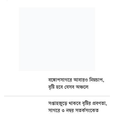
অথবা ঝোড়ো হাওয়াসহ বৃষ্টি অথবা বজ্রসহ বৃষ্টি হতে পারে। এসব
এলাকার নদীবন্দরগুলোকে ১ নম্বর সতর্ক সংকেত দেখাতে হবে।
বঙ্গোপসাগরে আবারও নিম্নচাপ,
বৃষ্টি হবে যেসব অঞ্চলে
সপ্তাহজুড়ে থাকবে বৃষ্টির প্রবণতা,
সাগরে ৩ নম্বর সতর্কসংকেত