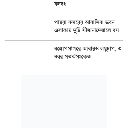
বলবৎ
পায়রা বন্দরের আবাসিক ভবন
এলাকায় দুটি সীমানাদেয়ালে ধস
বঙ্গোপসাগরে আবারও লঘুচাপ, ৩
নম্বর সতর্কসংকেত