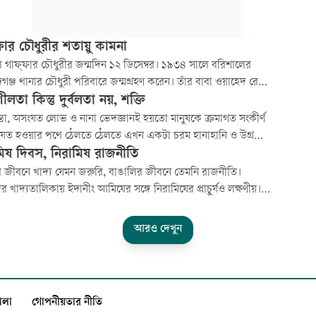
ফার চৌধুরীর শতায়ু কামনা
গাফ্ফার চৌধুরীর জন্মদিন ১২ ডিসেম্বর। ১৯৩৪ সালে বরিশালের
দিগঞ্জ থানার চৌধুরী পরিবারে জন্মগ্রহণ করেন। তাঁর বাবা ওয়াহেদ রেজা
 কংগ্রেসের রাজনীতির সঙ্গে যুক্ত ছিলেন। গাফ্ফার চৌধুরীও ছাত্রজীবনে
লতা কিন্তু দুর্বলতা নয়, শক্তি
রার ছাত্ররাজনীতিতে জড়িত হলেও পরে তিনি সক্রিয় রাজনীতি থেকে
থচিন্তা, অসংযত লোভ ও নানা ভেদজ্ঞানই হয়তো মানুষকে ক্রমাগত সংকীর্ণ
ে সাংবাদিকতা ও সাহিত্যব্
যত হওয়ার পথে ঠেলতে ঠেলতে এখন একটা চরম হানাহানি ও উগ্রতার
রণ তৈরি করেছে। সহনশীলতা একটি সামাজিক মূল্যবোধ। সমাজের
মিষ দিবস, নিরামিষ রাজনীতি
শীলতা নষ্ট হলে সহনশীলতাও আর থাকতে পারে না।
র জীবনে খাদ্য যেমন জরুরি, বাঙালির জীবনে তেমনি রাজনীতি।
 খাদ্যতালিকায় ইদানীং আমিষের সঙ্গে নিরামিষের প্রাচুর্যও লক্ষণীয়।
য রাজনীতিটাও কেমন যেন নিরামিষ হয়ে যাচ্ছে। কোথায় গেল পল্টন,
য়ার্দী উদ্যান, মানিক মিয়া অ্যাভিনিউর বড় বড় জনসমাবেশ?
আরও দেখুন
লন, ঘেরাও, হরতাল, অবরোধ নেই, জ্বালাও-পোড়
ালা
গোপনীয়তার নীতি