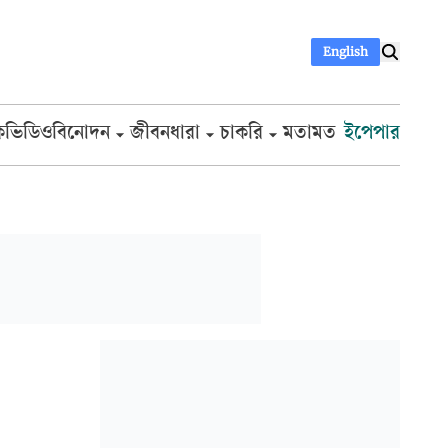
English
ক
ভিডিও
বিনোদন
জীবনধারা
চাকরি
মতামত
ইপেপার