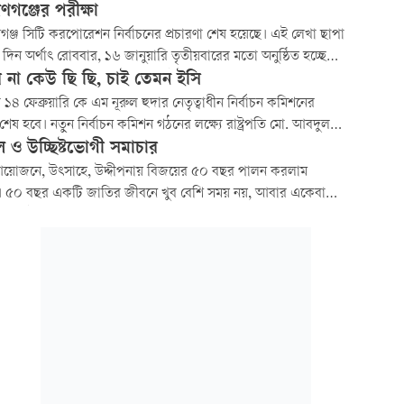
গত প্রভেদ এবং অর্থনৈতিক বৈষম্য।
ণগঞ্জের পরীক্ষা
গঞ্জ সিটি করপোরেশন নির্বাচনের প্রচারণা শেষ হয়েছে। এই লেখা ছাপা
দিন অর্থাৎ রোববার, ১৬ জানুয়ারি তৃতীয়বারের মতো অনুষ্ঠিত হচ্ছে
ঞ্জ সিটি করপোরেশন নির্বাচন। এই নির্বাচন সুষ্ঠু ও শান্তিপূর্ণ পরিবেশে
 না কেউ ছি ছি, চাই তেমন ইসি
িত হোক, প্রত্যেক ভোটার নিজের পছন্দের প্রার্থীকে ভোট দিয়ে নিরাপদে
১৪ ফেব্রুয়ারি কে এম নূরুল হুদার নেতৃত্বাধীন নির্বাচন কমিশনের
াঁর ঘরে ফির
শেষ হবে। নতুন নির্বাচন কমিশন গঠনের লক্ষ্যে রাষ্ট্রপতি মো. আবদুল
 দেশে নিবন্ধিত রাজনৈতিক দলগুলোর সঙ্গে আলোচনা শুরু করেছেন।
ল ও উচ্ছিষ্টভোগী সমাচার
ে নির্বাচন কমিশন
আয়োজনে, উৎসাহে, উদ্দীপনায় বিজয়ের ৫০ বছর পালন করলাম
 ৫০ বছর একটি জাতির জীবনে খুব বেশি সময় নয়, আবার একেবারে
য়। এই ৫০ বছরে আমরা পেয়েছি অনেক। আবার না পাওয়ার তালিকাও
য়।