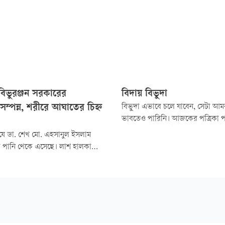
বিভুরঞ্জন সরকারের
বিদায় বিভুদা
সম্পন্ন, শরীরে আঘাতের চিহ্ন
বিভুদা এভাবে চলে যাবেন, সেটা আ
ভাবতেও পারিনি। আজকের পত্রিকা 
বৃহস্পতিবার থেকেই ভীষণ দুশ্চিন্তায়
ষে ডা. শেখ মো. এহসানুল ইসলাম
সকাল ১০টা ১০ মিনিটে তিনি বাড়ি থ
ি পানি থেকে এসেছে। লাশ হালকা
হয়েছিলেন। এরপর আর ফেরেননি।
 আমরা যতদুর দেখেছি শরীরের
রে আঘাতের চিহ্ন পেলাম না। তার
কিছু অংশ (দাত, চুল, লিভার,
থলীর) নিয়েছি। এগুলো ফ্রিজিং করে
ি।