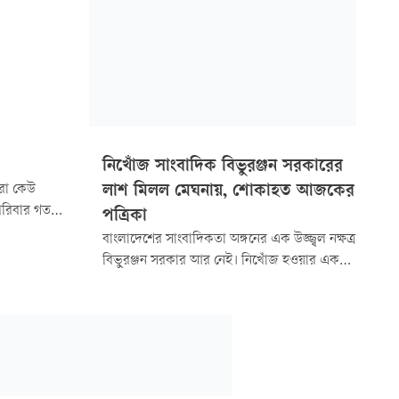
নিখোঁজ সাংবাদিক বিভুরঞ্জন সরকারের
মরা কেউ
লাশ মিলল মেঘনায়, শোকাহত আজকের
পরিবার গত
পত্রিকা
 ছিল। সেদিন
বাংলাদেশের সাংবাদিকতা অঙ্গনের এক উজ্জ্বল নক্ষত্র
েকে বের
বিভুরঞ্জন সরকার আর নেই। নিখোঁজ হওয়ার এক
দিন পর তাঁর মরদেহ মুন্সিগঞ্জের মেঘনা নদী থেকে
উদ্ধার করেছে পুলিশ। আজ শুক্রবার (২২ আগস্ট)
বিকেলে মুন্সিগঞ্জের বলাকির চর এলাকায় নদীতে
লাশটি ভাসতে দেখা যায়।