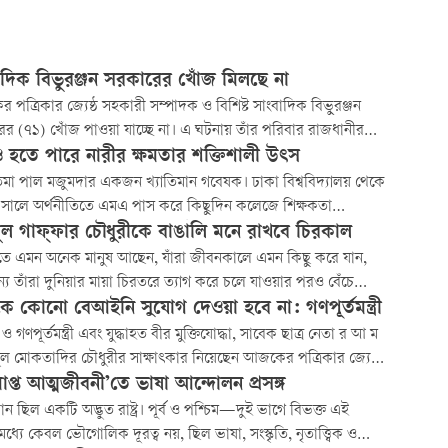
াদিক বিভুরঞ্জন সরকারের খোঁজ মিলছে না
পত্রিকার জ্যেষ্ঠ সহকারী সম্পাদক ও বিশিষ্ট সাংবাদিক বিভুরঞ্জন
র (৭১) খোঁজ পাওয়া যাচ্ছে না। এ ঘটনায় তাঁর পরিবার রাজধানীর
থানায় একটি সাধারণ ডায়েরি (জিডি) করেছে।
াও হতে পারে নারীর ক্ষমতার শক্তিশালী উৎস
তিমা পাল মজুমদার একজন খ্যাতিমান গবেষক। ঢাকা বিশ্ববিদ্যালয় থেকে
সালে অর্থনীতিতে এমএ পাস করে কিছুদিন কলেজে শিক্ষকতা
। স্বাধীনতার পর তিনি বাংলাদেশ উন্নয়ন গবেষণা প্রতিষ্ঠানে যোগ দেন।
ল গাফ্‌ফার চৌধুরীকে বাঙালি মনে রাখবে চিরকাল
সালে অবসর নিলেও এখনো তিনি দেশি-বিদেশি বিভিন্ন গবেষণা
ীতে এমন অনেক মানুষ আছেন, যাঁরা জীবনকালে এমন কিছু করে যান,
্ঠানের সঙ্গে যুক্ত থেকে গবেষণাকাজ চালিয়ে
্য তাঁরা দুনিয়ার মায়া চিরতরে ত্যাগ করে চলে যাওয়ার পরও বেঁচে
ানুষেরা তাঁদের মনে রাখেন, স্মরণ করেন। বাংলাদেশের সাহিত্যিক-
ে কোনো বেআইনি সুযোগ দেওয়া হবে না: গণপূর্তমন্ত্রী
দিক আবদুল গাফ্‌ফার চৌধুরী তেমন একজন মানুষ। ৮৮ বছরের জীবন
ও গণপূর্তমন্ত্রী এবং যুদ্ধাহত বীর মুক্তিযোদ্ধা, সাবেক ছাত্র নেতা র আ ম
লেন আবদুল গাফ্‌ফার চৌধুরী। এর মধ্যে প্
ল মোকতাদির চৌধুরীর সাক্ষাৎকার নিয়েছেন আজকের পত্রিকার জ্যেষ্ঠ
ী সম্পাদক বিভুরঞ্জন সরকার।
প্ত আত্মজীবনী’তে ভাষা আন্দোলন প্রসঙ্গ
তান ছিল একটি অদ্ভুত রাষ্ট্র। পূর্ব ও পশ্চিম—দুই ভাগে বিভক্ত এই
ের মধ্যে কেবল ভৌগোলিক দূরত্ব নয়, ছিল ভাষা, সংস্কৃতি, নৃতাত্ত্বিক ও