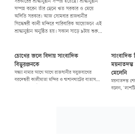
সরকারের শ্রাদ্ধানুষ্ঠান সম্পন্ন হয়েছে। শ্রাদ্ধানুষ্ঠান
সম্পন্ন করেন তাঁর ছেলে ঋত সরকার ও মেয়ে
অদিতি সরকার। আজ সোমবার রাজধানীর
সিদ্ধেশ্বরী কালী মন্দিরে পারিবারিক আয়োজনে এই
শ্রাদ্ধানুষ্ঠান অনুষ্ঠিত হয়। সকাল সাড়ে ৯টায় শুরু
হয়ে শ্রাদ্ধানুষ্ঠান চলে বেলা দেড়টা পর্যন্ত।
চোখের জলে বিদায় সাংবাদিক
সাংবাদিক 
বিভুরঞ্জনকে
ময়নাতদন্ত 
সন্ধ্যা নামার আগে আগে রাজধানীর সবুজবাগের
মেলেনি
বরদেশ্বরী কালীমাতা মন্দির ও শ্মশানঘাটের বাতাস
ময়নাতদন্ত শে
ভারী হয়ে ওঠে কান্নার রোলে। শেষবারের মতো
বলেন, `লাশট
কফিনে ফুল দিয়ে শ্রদ্ধা জানাচ্ছিলেন সহকর্মী ও
পচনশীল ছিল।
সহযোদ্ধারা। নীরবে দাঁড়িয়ে বারবার চোখ মুছছিলেন
বাহিরে ও ভেত
স্ত্রী-কন্যা ও স্বজনেরা।
পরেও শরীরের 
কিডনি, পাকস্
ঢাকায় পাঠাচ্ছ