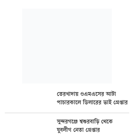
বিভাগের গেট এলাকায় এ ঘটনা ঘটে। গুরুতর আহত অবস্থায়
হাসপাতালে নেওয়া হলে চিকিৎসাধীন অবস্থায় তাঁর মৃত্যু হয়।
তেরখাদায় ওএমএসের আটা
পাচারকালে ডিলারের ভাই গ্রেপ্তার
সুন্দরগঞ্জে শ্বশুরবাড়ি থেকে
যুবলীগ নেতা গ্রেপ্তার