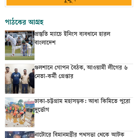
পাঠকের আগ্রহ
প্রস্তুতি ম্যাচে ইনিংস ব্যবধানে হারল
বাংলাদেশ
গুলশানে গোপন বৈঠক, আওয়ামী লীগের ৬
নেতা-কর্মী গ্রেপ্তার
ঢাকা-চট্টগ্রাম মহাসড়ক: আধা কিমিতে পুরো
দুর্ভোগ
নাটোরে বিমানমন্ত্রীর পথসভা থেকে আটক