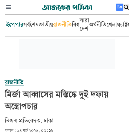
En
সারা
ইপেপার
সর্বশেষ
জাতীয়
রাজনীতি
বিশ্ব
অর্থনীতি
খেলা
ফ্যাক্টচ
দেশ
রাজনীতি
মির্জা আব্বাসের মস্তিষ্কে দুই দফায়
অস্ত্রোপচার
‎নিজস্ব প্রতিবেদক, ঢাকা‎
প্রকাশ :
১৪ মার্চ ২০২৬, ০০: ১৮