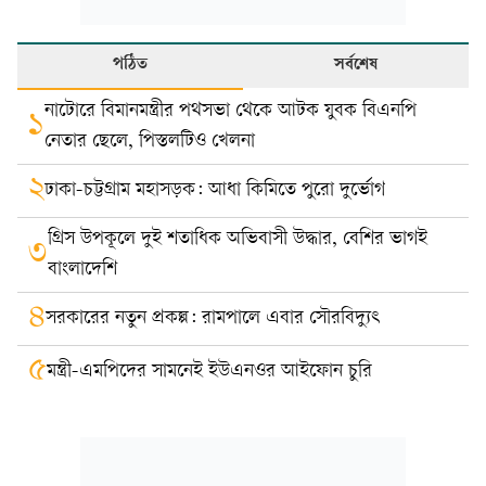
পঠিত
সর্বশেষ
নাটোরে বিমানমন্ত্রীর পথসভা থেকে আটক যুবক বিএনপি
১
নেতার ছেলে, পিস্তলটিও খেলনা
২
ঢাকা-চট্টগ্রাম মহাসড়ক: আধা কিমিতে পুরো দুর্ভোগ
গ্রিস উপকূলে দুই শতাধিক অভিবাসী উদ্ধার, বেশির ভাগই
৩
বাংলাদেশি
৪
সরকারের নতুন প্রকল্প: রামপালে এবার সৌরবিদ্যুৎ
৫
মন্ত্রী-এমপিদের সামনেই ইউএনওর আইফোন চুরি