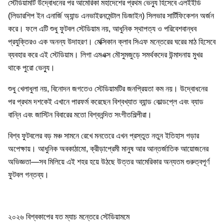
স্টেডিয়ামটি উদ্বোধনের পর আমেরিকা মহাদেশের প্রথম ভেন্যু হিসেবে এলইইডি
(লিডারশিপ ইন এনার্জি অ্যান্ড এনভাইরনমেন্টাল ডিজাইন) সিলভার সার্টিফিকেশন অর্জন
করে। ফলে এটি শুধু ফুটবল স্টেডিয়াম নয়, আধুনিক স্থাপত্য ও পরিবেশবান্ধব
প্রযুক্তিরও এক অনন্য উদাহরণ। মেক্সিকান ক্লাব সিএফ মন্তেরের ঘরের মাঠ হিসেবে
ব্যবহার করে এই স্টেডিয়াম। লিগা এমএক্স মৌসুমজুড়ে সমর্থকদের উন্মাদনায় মুখর
থাকে পুরো ভেন্যু।
শুধু খেলাধুলা নয়, বিনোদন জগতেও স্টেডিয়ামটির জনপ্রিয়তা কম নয়। উদ্বোধনের
পর প্রথম দশকেই এখানে পারফর্ম করেছেন বিশ্বখ্যাত ব্যান্ড কোল্ডপ্লে এবং ব্যাড
বান্নি এবং জাস্টিন বিবারের মতো বিশ্বনন্দিত সংগীতশিল্পীরা।
বিশ্ব ফুটবলের বড় মঞ্চ সামনে রেখে মনতেরে এখন প্রস্তুত নতুন ইতিহাস গড়ার
অপেক্ষায়। আধুনিক অবকাঠামো, ক্রীড়াপ্রেমী মানুষ আর আন্তর্জাতিক আয়োজনের
অভিজ্ঞতা—সব মিলিয়ে এই শহর হয়ে উঠছে উত্তর আমেরিকার অন্যতম গুরুত্বপূর্ণ
ফুটবল গন্তব্য।
২০২৬ বিশ্বকাপের যত ম্যাচ মন্তেরে স্টেডিয়ামমে