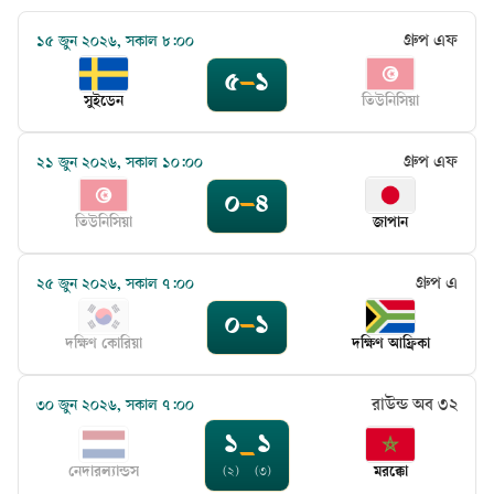
গ্রুপ এফ
১৫ জুন ২০২৬, সকাল ৮:০০
৫
–
১
সুইডেন
তিউনিসিয়া
গ্রুপ এফ
২১ জুন ২০২৬, সকাল ১০:০০
০
–
৪
তিউনিসিয়া
জাপান
গ্রুপ এ
২৫ জুন ২০২৬, সকাল ৭:০০
০
–
১
দক্ষিণ কোরিয়া
দক্ষিণ আফ্রিকা
রাউন্ড অব ৩২
৩০ জুন ২০২৬, সকাল ৭:০০
১
১
–
নেদারল্যান্ডস
মরক্কো
(২)
(৩)