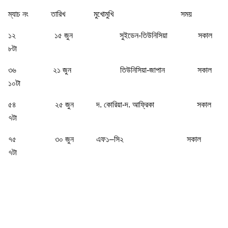
ম্যাচ নং
তারিখ
মুখোমুখি
সময়
১২
১৫ জুন
সুইডেন-তিউনিসিয়া
সকাল
৮টা
৩৬
২১ জুন
তিউনিসিয়া-জাপান
সকাল
১০টা
৫৪
২৫ জুন
দ. কোরিয়া-দ. আফ্রিকা
সকাল
৭টা
৭৫
৩০ জুন
এফ১–সি২
সকাল
৭টা