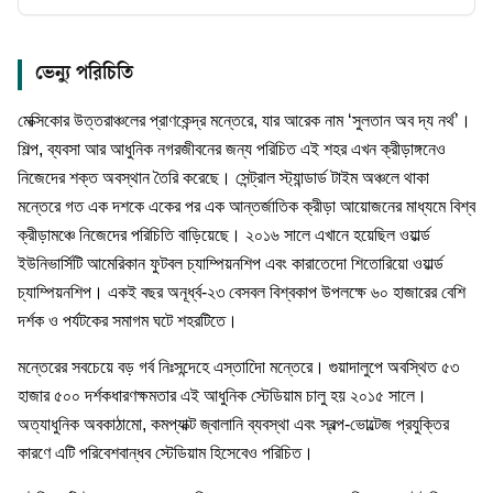
ভেন্যু পরিচিতি
মেক্সিকোর উত্তরাঞ্চলের প্রাণকেন্দ্র মন্তেরে, যার আরেক নাম ‘সুলতান অব দ্য নর্থ’।
শিল্প, ব্যবসা আর আধুনিক নগরজীবনের জন্য পরিচিত এই শহর এখন ক্রীড়াঙ্গনেও
নিজেদের শক্ত অবস্থান তৈরি করেছে। সেন্ট্রাল স্ট্যান্ডার্ড টাইম অঞ্চলে থাকা
মন্তেরে গত এক দশকে একের পর এক আন্তর্জাতিক ক্রীড়া আয়োজনের মাধ্যমে বিশ্ব
ক্রীড়ামঞ্চে নিজেদের পরিচিতি বাড়িয়েছে। ২০১৬ সালে এখানে হয়েছিল ওয়ার্ল্ড
ইউনিভার্সিটি আমেরিকান ফুটবল চ্যাম্পিয়নশিপ এবং কারাতেদো শিতোরিয়ো ওয়ার্ল্ড
চ্যাম্পিয়নশিপ। একই বছর অনূর্ধ্ব-২৩ বেসবল বিশ্বকাপ উপলক্ষে ৬০ হাজারের বেশি
দর্শক ও পর্যটকের সমাগম ঘটে শহরটিতে।
মন্তেরের সবচেয়ে বড় গর্ব নিঃসন্দেহে এস্তাদিো মন্তেরে। গুয়াদালুপে অবস্থিত ৫৩
হাজার ৫০০ দর্শকধারণক্ষমতার এই আধুনিক স্টেডিয়াম চালু হয় ২০১৫ সালে।
অত্যাধুনিক অবকাঠামো, কমপ্যাক্ট জ্বালানি ব্যবস্থা এবং স্বল্প-ভোল্টেজ প্রযুক্তির
কারণে এটি পরিবেশবান্ধব স্টেডিয়াম হিসেবেও পরিচিত।