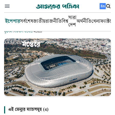
En
সারা
ইপেপার
সর্বশেষ
জাতীয়
রাজনীতি
বিশ্ব
অর্থনীতি
খেলা
ফ্যাক্টচ
দেশ
ফুটবল বিশ্বকাপ ২০২৬
/
মন্তেরে
মন্তেরে
গুয়াদালুপে, নুয়েভো লিওন, মেক্সিকো
ধারণক্ষমতা:
৫৩,৫০০
এই ভেন্যুর ম্যাচসমূহ (
4
)