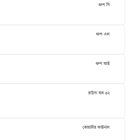
গ্রুপ সি
গ্রুপ এল
গ্রুপ আই
রাউন্ড অব ৩২
কোয়ার্টার ফাইনাল