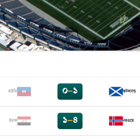
০
–
১
হাইতি
স্কটল্যান্ড
১
–
৪
ইরাক
নরওয়ে