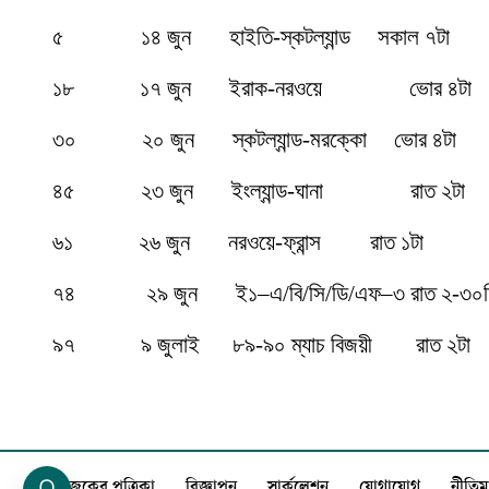
৫
১৪ জুন
হাইতি-স্কটল্যান্ড
সকাল ৭টা
১৮
১৭ জুন
ইরাক-নরওয়ে
ভোর ৪টা
৩০
২০ জুন
স্কটল্যান্ড-মরক্কো
ভোর ৪টা
৪৫
২৩ জুন
ইংল্যান্ড-ঘানা
রাত ২টা
৬১
২৬ জুন
নরওয়ে-ফ্রান্স
রাত ১টা
৭৪
২৯ জুন
ই১–এ/বি/সি/ডি/এফ–৩ রাত ২-৩০ম
৯৭
৯ জুলাই
৮৯-৯০ ম্যাচ বিজয়ী
রাত ২টা
আজকের পত্রিকা
বিজ্ঞাপন
সার্কুলেশন
যোগাযোগ
নীতিম