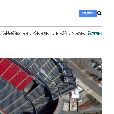
English
ক
ভিডিও
বিনোদন
জীবনধারা
চাকরি
মতামত
ইপেপার