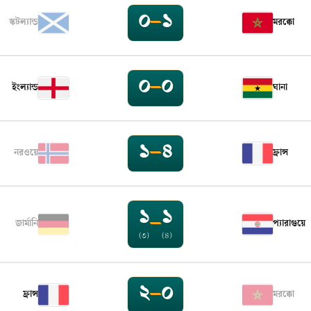
০
–
১
স্কটল্যান্ড
মরক্কো
০
–
০
ইংল্যান্ড
ঘানা
১
–
৪
নরওয়ে
ফ্রান্স
১
১
–
জার্মানি
প্যারাগুয়ে
(৩)
(৪)
২
–
০
ফ্রান্স
মরক্কো