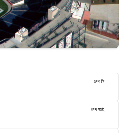
গ্রুপ সি
গ্রুপ আই