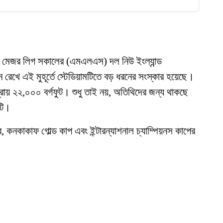
টি মেজর লিগ সকালের (এমএলএস) দল নিউ ইংল্যান্ড
রেখে এই মুহূর্তে স্টেডিয়ামটিতে বড় ধরনের সংস্কার হয়েছে।
ায় ২২,০০০ বর্গফুট। শুধু তাই নয়, অতিথিদের জন্য থাকছে
টি।
নকাকাফ গোল্ড কাপ এবং ইন্টারন্যাশনাল চ্যাম্পিয়নস কাপের