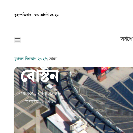
বৃহস্পতিবার, ০৬ আগস্ট ২০২৬
সর্বশ
ফুটবল বিশ্বকাপ ২০২৬
/
বোস্টন
বোস্টন
ফক্সবরো, ম্যাসাচুসেটস
ধারণক্ষমতা:
৬৫,০০০