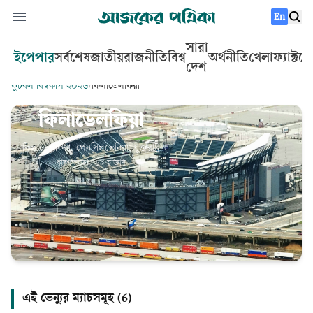
En
সারা
ইপেপার
সর্বশেষ
জাতীয়
রাজনীতি
বিশ্ব
অর্থনীতি
খেলা
ফ্যাক্টচ
দেশ
ফুটবল বিশ্বকাপ ২০২৬
/
ফিলাডেলফিয়া
ফিলাডেলফিয়া
ফিলাডেলফিয়া, পেনসিলভেনিয়া, যুক্তরাষ্ট্র
ধারণক্ষমতা:
৬৯ হাজার
এই ভেন্যুর ম্যাচসমূহ (
6
)