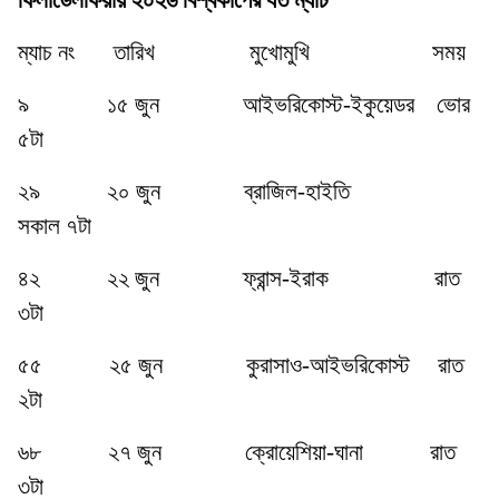
ফিলাডেলফিয়ায় ২০২৬ বিশ্বকাপের যত ম্যাচ
ম্যাচ নং
তারিখ
মুখোমুখি
সময়
৯
১৫ জুন
আইভরিকোস্ট-ইকুয়েডর
ভোর
৫টা
২৯
২০ জুন
ব্রাজিল-হাইতি
সকাল ৭টা
৪২
২২ জুন
ফ্রান্স-ইরাক
রাত
৩টা
৫৫
২৫ জুন
কুরাসাও-আইভরিকোস্ট
রাত
২টা
৬৮
২৭ জুন
ক্রোয়েশিয়া-ঘানা
রাত
৩টা