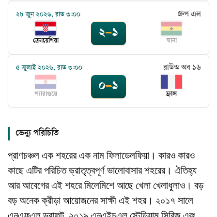
গ্রুপ এল
২৮ জুন ২০২৬, রাত ৩:০০
২
–
১
ক্রোয়েশিয়া
ঘানা
রাউন্ড অব ১৬
৫ জুলাই ২০২৬, রাত ৩:০০
০
–
১
প্যারাগুয়ে
ফ্রান্স
ভেন্যু পরিচিতি
প্রাণচঞ্চল এক শহরের এক নাম ফিলাডেলফিয়া। কারও কারও
কাছে এটির পরিচিত ভ্রাতৃত্বপূর্ণ ভালোবাসার শহরের। ঐতিহ্য
আর আবেগের এই শহরে মিলেমিশে আছে খেলা খেলাধুলাও। বড়
বড় অনেক ক্রীড়া আয়োজনের সাক্ষী এই শহর। ২০১৭ সালে
এনএফএল ড্রাফট, ২০১৯ এনএইচএল স্টেডিয়াম সিরিজ এবং