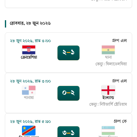
রোববার, ২৮ জুন ২০২৬
গ্রুপ এল
২৮ জুন ২০২৬, রাত ৩:০০
২
–
১
ক্রোয়েশিয়া
ঘানা
ভেন্যু:
ফিলাডেলফিয়া
গ্রুপ এল
২৮ জুন ২০২৬, রাত ৩:০০
০
–
২
পানামা
ইংল্যান্ড
ভেন্যু:
নিউজার্সি স্টেডিয়াম
গ্রুপ কে
২৮ জুন ২০২৬, রাত ৫:৩০
৩
–
১