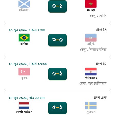
০
–
১
স্কটল্যান্ড
মরক্কো
ভেন্যু:
বোস্টন
গ্রুপ সি
২০ জুন ২০২৬, সকাল ৭:০০
৩
–
০
ব্রাজিল
হাইতি
ভেন্যু:
ফিলাডেলফিয়া
গ্রুপ ডি
২০ জুন ২০২৬, সকাল ১০:০০
০
–
১
তুরস্ক
প্যারাগুয়ে
ভেন্যু:
সান ফ্রান্সিসকো
গ্রুপ এফ
২০ জুন ২০২৬, রাত ১১:০০
৫
–
১
নেদারল্যান্ডস
সুইডেন