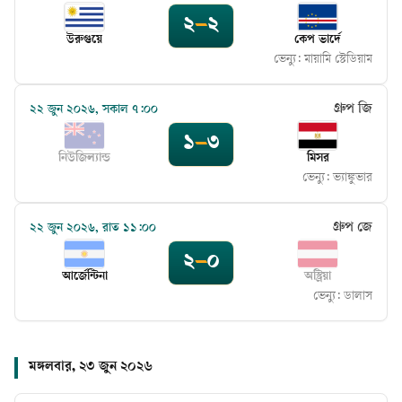
২
–
২
উরুগুয়ে
কেপ ভার্দে
ভেন্যু:
মায়ামি স্টেডিয়াম
গ্রুপ জি
২২ জুন ২০২৬, সকাল ৭:০০
১
–
৩
নিউজিল্যান্ড
মিসর
ভেন্যু:
ভ্যাঙ্কুভার
গ্রুপ জে
২২ জুন ২০২৬, রাত ১১:০০
২
–
০
আর্জেন্টিনা
অস্ট্রিয়া
ভেন্যু:
ডালাস
মঙ্গলবার, ২৩ জুন ২০২৬