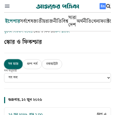
En
সারা
ইপেপার
সর্বশেষ
জাতীয়
রাজনীতি
বিশ্ব
অর্থনীতি
খেলা
ফ্যাক্টচ
দেশ
ফুটবল বিশ্বকাপ ২০২৬
/
স্কোর ও ফিকশ্চার
গ্রুপ স্ট্যান্ডিং
স্কোর ও ফিকশ্চার
সব ম্যাচ
গ্রুপ পর্ব
নকআউট
দল অনুযায়ী
শুক্রবার, ১২ জুন ২০২৬
গ্রুপ এ
১২ জুন ২০২৬, রাত ১:০০