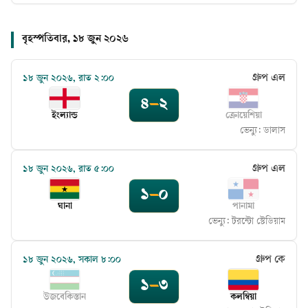
বৃহস্পতিবার, ১৮ জুন ২০২৬
গ্রুপ এল
১৮ জুন ২০২৬, রাত ২:০০
৪
–
২
ইংল্যান্ড
ক্রোয়েশিয়া
ভেন্যু:
ডালাস
গ্রুপ এল
১৮ জুন ২০২৬, রাত ৫:০০
১
–
০
ঘানা
পানামা
ভেন্যু:
টরন্টো স্টেডিয়াম
গ্রুপ কে
১৮ জুন ২০২৬, সকাল ৮:০০
১
–
৩
উজবেকিস্তান
কলম্বিয়া