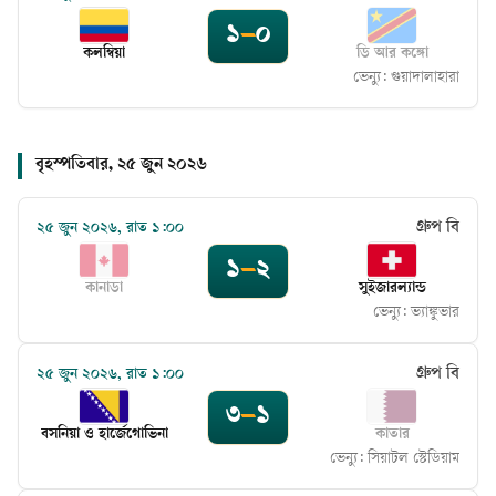
১
–
০
কলম্বিয়া
ডি আর কঙ্গো
ভেন্যু:
গুয়াদালাহারা
বৃহস্পতিবার, ২৫ জুন ২০২৬
গ্রুপ বি
২৫ জুন ২০২৬, রাত ১:০০
১
–
২
কানাডা
সুইজারল্যান্ড
ভেন্যু:
ভ্যাঙ্কুভার
গ্রুপ বি
২৫ জুন ২০২৬, রাত ১:০০
৩
–
১
বসনিয়া ও হার্জেগোভিনা
কাতার
ভেন্যু:
সিয়াটল স্টেডিয়াম