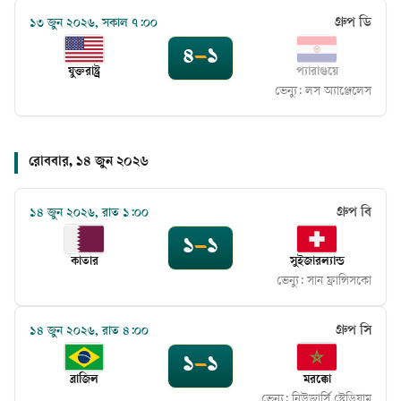
গ্রুপ ডি
১৩ জুন ২০২৬, সকাল ৭:০০
৪
–
১
যুক্তরাষ্ট্র
প্যারাগুয়ে
ভেন্যু:
লস অ্যাঞ্জেলেস
রোববার, ১৪ জুন ২০২৬
গ্রুপ বি
১৪ জুন ২০২৬, রাত ১:০০
১
–
১
কাতার
সুইজারল্যান্ড
ভেন্যু:
সান ফ্রান্সিসকো
গ্রুপ সি
১৪ জুন ২০২৬, রাত ৪:০০
১
–
১
ব্রাজিল
মরক্কো
ভেন্যু:
নিউজার্সি স্টেডিয়াম