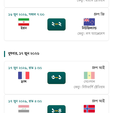
ভেন্যু:
মায়ামি স্টেডিয়াম
গ্রুপ জি
১৬ জুন ২০২৬, সকাল ৭:০০
২
–
২
ইরান
নিউজিল্যান্ড
ভেন্যু:
লস অ্যাঞ্জেলেস
বুধবার, ১৭ জুন ২০২৬
গ্রুপ আই
১৭ জুন ২০২৬, রাত ১:০০
৩
–
১
ফ্রান্স
সেনেগাল
ভেন্যু:
নিউজার্সি স্টেডিয়াম
গ্রুপ আই
১৭ জুন ২০২৬, রাত ৪:০০
১
–
৪