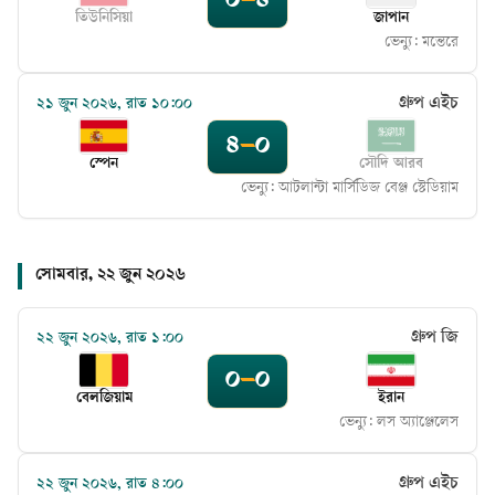
০
–
৪
তিউনিসিয়া
জাপান
ভেন্যু:
মন্তেরে
গ্রুপ এইচ
২১ জুন ২০২৬, রাত ১০:০০
৪
–
০
স্পেন
সৌদি আরব
ভেন্যু:
আটলান্টা মার্সিডিজ বেঞ্জ স্টেডিয়াম
সোমবার, ২২ জুন ২০২৬
গ্রুপ জি
২২ জুন ২০২৬, রাত ১:০০
০
–
০
বেলজিয়াম
ইরান
ভেন্যু:
লস অ্যাঞ্জেলেস
গ্রুপ এইচ
২২ জুন ২০২৬, রাত ৪:০০