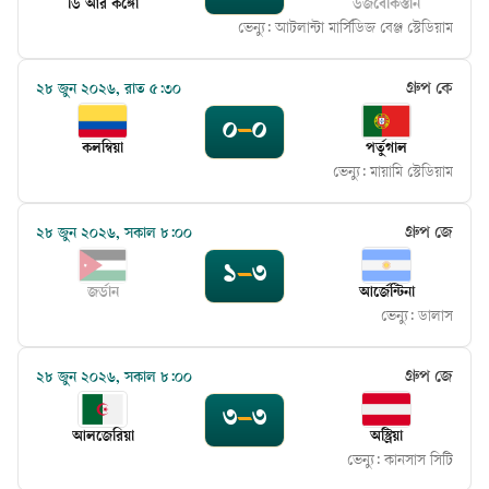
ডি আর কঙ্গো
উজবেকিস্তান
ভেন্যু:
আটলান্টা মার্সিডিজ বেঞ্জ স্টেডিয়াম
গ্রুপ কে
২৮ জুন ২০২৬, রাত ৫:৩০
০
–
০
কলম্বিয়া
পর্তুগাল
ভেন্যু:
মায়ামি স্টেডিয়াম
গ্রুপ জে
২৮ জুন ২০২৬, সকাল ৮:০০
১
–
৩
জর্ডান
আর্জেন্টিনা
ভেন্যু:
ডালাস
গ্রুপ জে
২৮ জুন ২০২৬, সকাল ৮:০০
৩
–
৩
আলজেরিয়া
অস্ট্রিয়া
ভেন্যু:
কানসাস সিটি