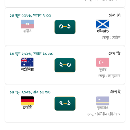
গ্রুপ সি
১৪ জুন ২০২৬, সকাল ৭:০০
০
–
১
হাইতি
স্কটল্যান্ড
ভেন্যু:
বোস্টন
গ্রুপ ডি
১৪ জুন ২০২৬, সকাল ১০:০০
২
–
০
অস্ট্রেলিয়া
তুরস্ক
ভেন্যু:
ভ্যাঙ্কুভার
গ্রুপ ই
১৪ জুন ২০২৬, রাত ১১:০০
৭
–
১
জার্মানি
কুরাসাও
ভেন্যু:
হিউস্টন স্টেডিয়াম