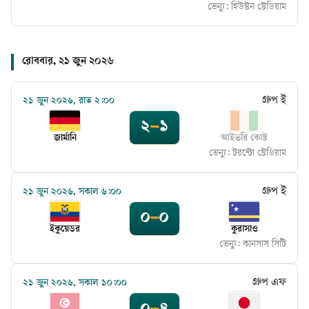
ভেন্যু:
হিউস্টন স্টেডিয়াম
রোববার, ২১ জুন ২০২৬
গ্রুপ ই
২১ জুন ২০২৬, রাত ২:০০
২
–
১
জার্মানি
আইভরি কোস্ট
ভেন্যু:
টরন্টো স্টেডিয়াম
গ্রুপ ই
২১ জুন ২০২৬, সকাল ৬:০০
০
–
০
ইকুয়েডর
কুরাসাও
ভেন্যু:
কানসাস সিটি
গ্রুপ এফ
২১ জুন ২০২৬, সকাল ১০:০০