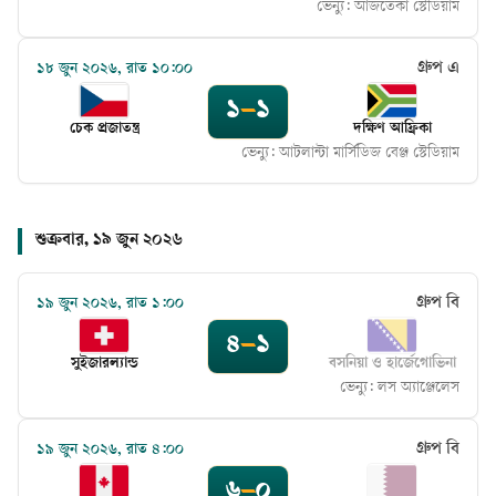
ভেন্যু:
আজতেকা স্টেডিয়াম
গ্রুপ এ
১৮ জুন ২০২৬, রাত ১০:০০
১
–
১
চেক প্রজাতন্ত্র
দক্ষিণ আফ্রিকা
ভেন্যু:
আটলান্টা মার্সিডিজ বেঞ্জ স্টেডিয়াম
শুক্রবার, ১৯ জুন ২০২৬
গ্রুপ বি
১৯ জুন ২০২৬, রাত ১:০০
৪
–
১
সুইজারল্যান্ড
বসনিয়া ও হার্জেগোভিনা
ভেন্যু:
লস অ্যাঞ্জেলেস
গ্রুপ বি
১৯ জুন ২০২৬, রাত ৪:০০
৬
–
০