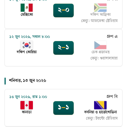
২
–
০
মেক্সিকো
দক্ষিণ আফ্রিকা
ভেন্যু:
আজতেকা স্টেডিয়াম
গ্রুপ এ
১২ জুন ২০২৬, সকাল ৮:০০
২
–
১
দক্ষিণ কোরিয়া
চেক প্রজাতন্ত্র
ভেন্যু:
গুয়াদালাহারা
শনিবার, ১৩ জুন ২০২৬
গ্রুপ বি
১৩ জুন ২০২৬, রাত ১:০০
১
–
১
কানাডা
বসনিয়া ও হার্জেগোভিনা
ভেন্যু:
টরন্টো স্টেডিয়াম