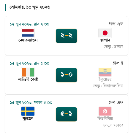
সোমবার, ১৫ জুন ২০২৬
গ্রুপ এফ
১৫ জুন ২০২৬, রাত ২:০০
২
–
২
নেদারল্যান্ডস
জাপান
ভেন্যু:
ডালাস
গ্রুপ ই
১৫ জুন ২০২৬, রাত ৫:০০
১
–
০
আইভরি কোস্ট
ইকুয়েডর
ভেন্যু:
ফিলাডেলফিয়া
গ্রুপ এফ
১৫ জুন ২০২৬, সকাল ৮:০০
৫
–
১
সুইডেন
তিউনিসিয়া
ভেন্যু:
মন্তেরে