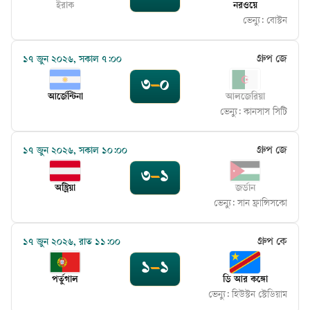
ইরাক
নরওয়ে
ভেন্যু:
বোস্টন
গ্রুপ জে
১৭ জুন ২০২৬, সকাল ৭:০০
৩
–
০
আর্জেন্টিনা
আলজেরিয়া
ভেন্যু:
কানসাস সিটি
গ্রুপ জে
১৭ জুন ২০২৬, সকাল ১০:০০
৩
–
১
অস্ট্রিয়া
জর্ডান
ভেন্যু:
সান ফ্রান্সিসকো
গ্রুপ কে
১৭ জুন ২০২৬, রাত ১১:০০
১
–
১
পর্তুগাল
ডি আর কঙ্গো
ভেন্যু:
হিউস্টন স্টেডিয়াম