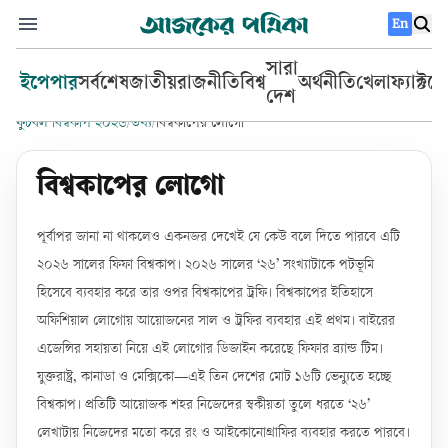
En
সারা
ইপেপার
সর্বশেষ
জাতীয়
রাজনীতি
বিশ্ব
অর্থনীতি
খেলা
ফ্যাক্টচ
দেশ
ফুটবল বিশ্বকাপ ২০২৬
/
তথ্য
/
বিশ্বকাপের লোগো
বিশ্বকাপের লোগো
পূর্বাপর জানা না থাকলেও একনজর দেখেই যে কেউ বলে দিতে পারবে এটি
২০২৬ সালের ফিফা বিশ্বকাপ। ২০২৬ সালের ‘২৬’ সংখ্যাটাকে পটভূমি
হিসেবে ব্যবহার করে তার ওপর বিশ্বকাপের ট্রফি। বিশ্বকাপের ইতিহাসে
অফিশিয়াল লোগোয় আয়োজনের সাল ও ট্রফির ব্যবহার এই প্রথম। বাইরের
এজেন্সির সহায়তা নিয়ে এই লোগোর ডিজাইন করেছে ফিফার ব্র্যান্ড টিম।
যুক্তরাষ্ট্র, কানাডা ও মেক্সিকো—এই তিন দেশের মোট ১৬টি ভেন্যুতে হচ্ছে
বিশ্বকাপ। প্রতিটি আয়োজক শহর নিজেদের স্বকীয়তা তুলে ধরতে ‘২৬’
লেখাটায় নিজেদের মতো করে রং ও আইকোনোগ্রাফির ব্যবহার করতে পারবে।