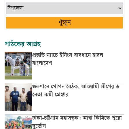
খুঁজুন
পাঠকের আগ্রহ
প্রস্তুতি ম্যাচে ইনিংস ব্যবধানে হারল
বাংলাদেশ
গুলশানে গোপন বৈঠক, আওয়ামী লীগের ৬
নেতা-কর্মী গ্রেপ্তার
ঢাকা-চট্টগ্রাম মহাসড়ক: আধা কিমিতে পুরো
দুর্ভোগ