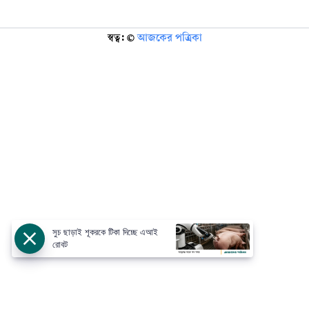
স্বত্ব: ©️
আজকের পত্রিকা
সুচ ছাড়াই শূকরকে টিকা দিচ্ছে এআই
রোবট