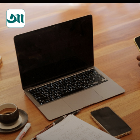
আত্নবিশ্বাস ও সৃজনশীলতা বাড়ান