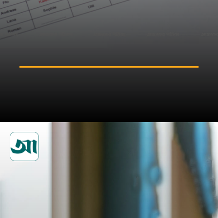
গোছানো রুটিন তৈরি করুন