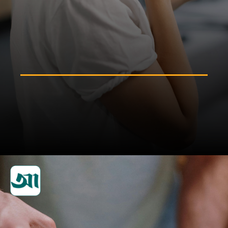
ঠোঁট ভালো রাখতে সানস্ক্রিনযুক্ত
লিপবাম ব্যবহার