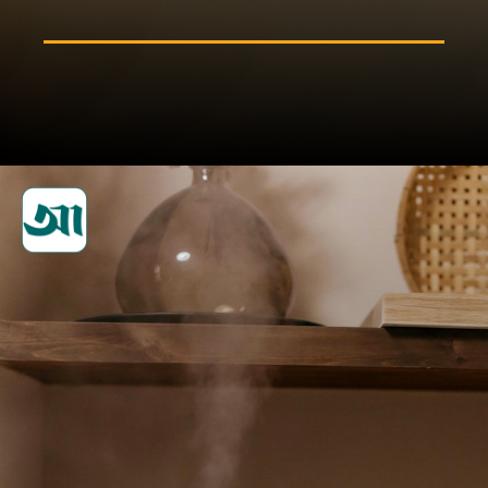
ফ্লুইডজাতীয় (তরল) খাবার খান