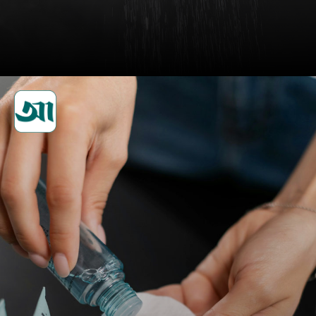
বারবার হাত-মুখ ধোয়াসহ নিয়মিত
গোসল