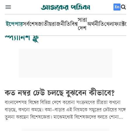
En
সারা
ইপেপার
সর্বশেষ
জাতীয়
রাজনীতি
বিশ্ব
অর্থনীতি
খেলা
ফ্যাক্টচ
দেশ
স্প্যানিশ ফ্লু
কত নম্বর ঢেউ চলছে বুঝবেন কীভাবে?
বাংলাদেশসহ বিশ্বের বিভিন্ন দেশে করোনা সংক্রমণের তীব্রতা কখনো
বাড়ছে, কখনো কমছে। কমা–বাড়ার এই নিয়মকে সমুদ্রের ঢেউয়ের সঙ্গে
তুলনা করছেন বিশেষজ্ঞেরা। মাঝেমধ্যেই বিশেষজ্ঞদের বলতে শোনা
যায়—এবার দ্বিতীয় ঢেউ শেষের পথে কিংবা তৃতীয় ঢেউ এই শুরু হলো