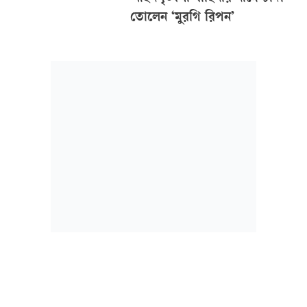
তোলেন ‘মুরগি রিপন’