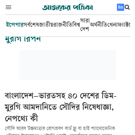
En
সারা
ইপেপার
সর্বশেষ
জাতীয়
রাজনীতি
বিশ্ব
অর্থনীতি
খেলা
ফ্যাক্টচ
দেশ
মুরগি রিপন
বাংলাদেশ–ভারতসহ ৪০ দেশের ডিম-
মুরগি আমদানিতে সৌদির নিষেধাজ্ঞা,
নেপথ্যে কী
সৌদি আরব উচ্চমাত্রার রোগপ্রবণ বার্ড ফ্লু বা হাই প্যাথোজেনিক