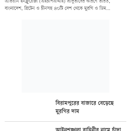
এভিয়ান ইনফ্লুয়েঞ্জা (এইচপিএআই) প্রাদুর্ভাবের কারণে ভারত,
বাংলাদেশ, ব্রিটেন ও চীনসহ ৪০টি দেশ থেকে মুরগি ও ডিম
আমদানিতে পূর্ণ নিষেধাজ্ঞা দিয়েছে। সৌদি ফুড অ্যান্ড ড্রাগ অথরিটির
(এসএফডিএ) ওয়েবসাইটে প্রকাশিত হালনাগাদ তালিকায় জানানো
হয়েছে....
বিরামপুরের বাজারে বেড়েছে
মুরগির দাম
আইনশৃঙ্খলা বাহিনীর নামে চাঁদা