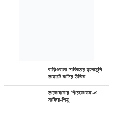
জন্য বহুদিন ধরে নিজের ভেতরে একটি গল্প লালন করছিলেন মীর
বাড়িওয়ালা সাব্বিরের মুখোমুখি
ভাড়াটে নাসির উদ্দিন
ভালোবাসার ‘পাঁচফোড়ন’-এ
সাব্বির-শিমু