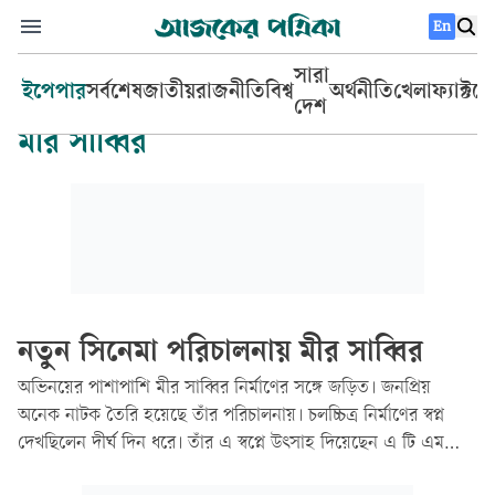
En
সারা
ইপেপার
সর্বশেষ
জাতীয়
রাজনীতি
বিশ্ব
অর্থনীতি
খেলা
ফ্যাক্টচ
দেশ
মীর সাব্বির
নতুন সিনেমা পরিচালনায় মীর সাব্বির
অভিনয়ের পাশাপাশি মীর সাব্বির নির্মাণের সঙ্গে জড়িত। জনপ্রিয়
অনেক নাটক তৈরি হয়েছে তাঁর পরিচালনায়। চলচ্চিত্র নির্মাণের স্বপ্ন
দেখছিলেন দীর্ঘ দিন ধরে। তাঁর এ স্বপ্নে উৎসাহ দিয়েছেন এ টি এম
শামসুজ্জামান থেকে শুরু করে অনেক গুণী অভিনেতা। সিনেমা বানানোর