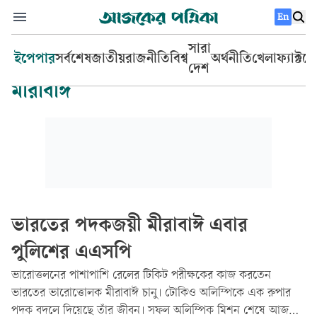
En
সারা
ইপেপার
সর্বশেষ
জাতীয়
রাজনীতি
বিশ্ব
অর্থনীতি
খেলা
ফ্যাক্টচ
দেশ
মীরাবাঈ
ভারতের পদকজয়ী মীরাবাঈ এবার
পুলিশের এএসপি
ভারোত্তলনের পাশাপাশি রেলের টিকিট পরীক্ষকের কাজ করতেন
ভারতের ভারোত্তোলক মীরাবাঈ চানু। টোকিও অলিম্পিকে এক রুপার
পদক বদলে দিয়েছে তাঁর জীবন। সফল অলিম্পিক মিশন শেষে আজ