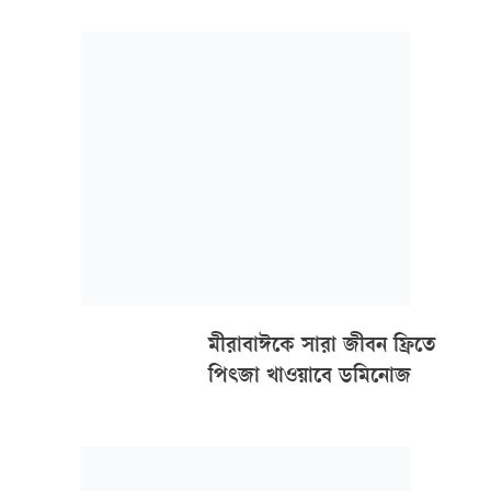
দেশে ফিরে বিমানবন্দরেই পেয়েছেন অজস্র মানুষের ভালোবাসা
মীরাবাঈকে সারা জীবন ফ্রিতে
পিৎজা খাওয়াবে ডমিনোজ